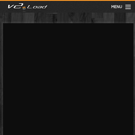
MENU
meist gesehen
neuste
kategorien
Menu
mit facebook anmelden
Informationen