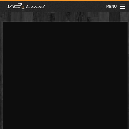
MENU
meist gesehen
neuste
kategorien
Menu
mit facebook anmelden
Informationen