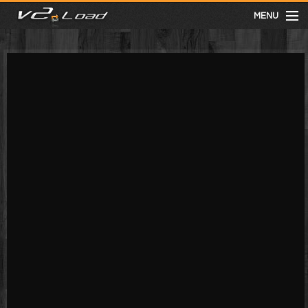
MENU
meist gesehen
neuste
kategorien
Menu
mit facebook anmelden
Informationen