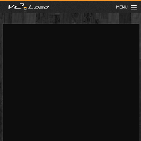
MENU
meist gesehen
neuste
kategorien
Menu
mit facebook anmelden
Informationen