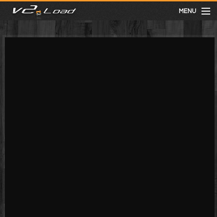
MENU
meist gesehen
neuste
kategorien
Menu
mit facebook anmelden
Informationen