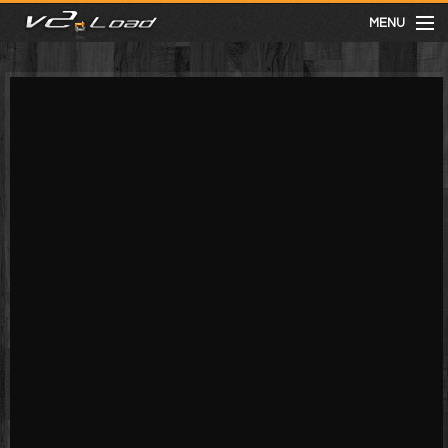
MENU
meist gesehen
neuste
kategorien
Menu
mit facebook anmelden
Informationen