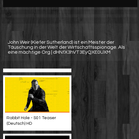
Werbung
Video suchen
John Weir (Kiefer Sutherland) ist ein Meister der
Täuschung in der Welt der Wirtschaftsspionage. Als
eine mächtige Org | dHNfX3hVT3EyQXE0UXM
Rabbit Hole - S01 Teaser
(Deutsch) HD