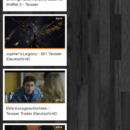
Staffel 3 - Teaser
Jupiter’s Legacy - S01 Teaser
(Deutsch) HD
Élite Kurzgeschichten -
Teaser Trailer (Deutsch) HD