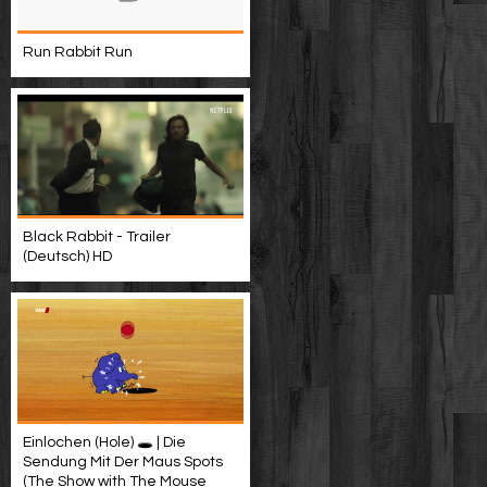
Run Rabbit Run
Black Rabbit - Trailer
(Deutsch) HD
Einlochen (Hole) 🕳️ | Die
Sendung Mit Der Maus Spots
(The Show with The Mouse