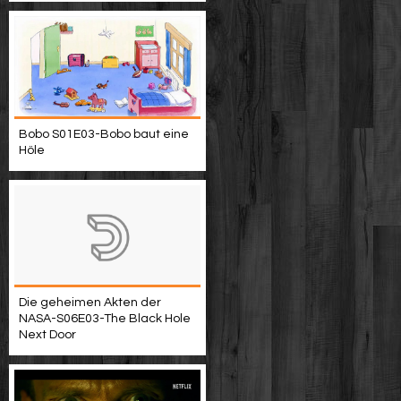
Bobo S01E03-Bobo baut eine
Höle
Die geheimen Akten der
NASA-S06E03-The Black Hole
Next Door