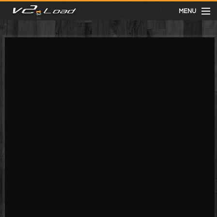
MENU
meist gesehen
neuste
kategorien
Menu
mit facebook anmelden
Informationen