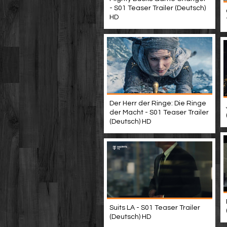
- S01 Teaser Trailer (Deutsch)
HD
Der Herr der Ringe: Die Ringe
der Macht - S01 Teaser Trailer
(Deutsch) HD
Suits LA - S01 Teaser Trailer
(Deutsch) HD