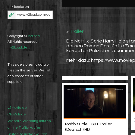
link kopieren
»
Trailer
Copyright ©
v2Load
Die Netflix-Serie Harry Hole s
All rights reserved.
dessen Roman Das fünfte Zeiche
:: v2Load.de ::
korrupten Polizisten zusammen
Mehr dazu: https://www.moviepi
This side stores no data or
files on the server. We list
only contents of other
suppliers.
v2Movie.de
ClipVids.de
Website Werbung kaufen
Rabbit Hole - S01 Trailer
online Traffic kaufen
(Deutsch) HD
SeitenBesucher kaufen