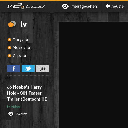
meist gesehen
neuste
tv
Dailyvids
Movievids
Clipvids
Jo Nesbø's Harry
Hole - S01 Teaser
Trailer (Deutsch) HD
tv Video
24665