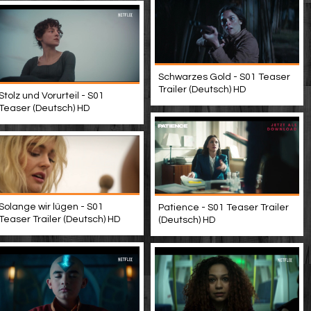
Schwarzes Gold - S01 Teaser
Trailer (Deutsch) HD
Stolz und Vorurteil - S01
Teaser (Deutsch) HD
Solange wir lügen - S01
Patience - S01 Teaser Trailer
Teaser Trailer (Deutsch) HD
(Deutsch) HD