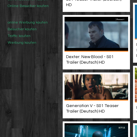
HD
Online Besucher kaufen
online Werbung kaufen
Besucher kaufen
Traffic kaufen
Werbung kaufen
Dexter: New Blood - S01
Trailer (Deutsch) HD
Generation V - S01 Teaser
Trailer (Deutsch) HD