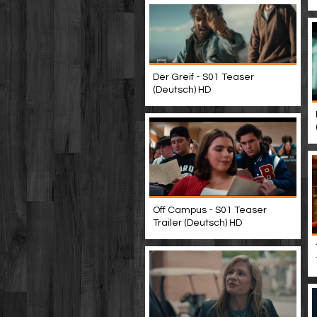
Der Greif - S01 Teaser
(Deutsch) HD
Off Campus - S01 Teaser
Trailer (Deutsch) HD