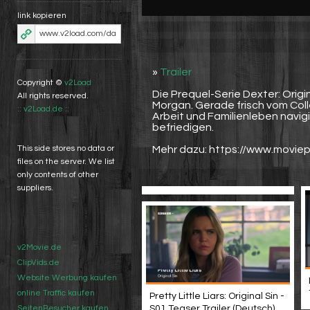
link kopieren
»
Trailer
Copyright ©
v2Load
Die Prequel-Serie Dexter: Origi
All rights reserved.
Morgan. Gerade frisch vom Col
:: v2Load.de ::
Arbeit und Familienleben navig
befriedigen.
Mehr dazu: https://www.moviepi
This side stores no data or
files on the server. We list
only contents of other
suppliers.
v2Movie.de
ClipVids.de
Website Werbung kaufen
online Traffic kaufen
Pretty Little Liars: Original Sin -
S01 Teaser Trailer (Deutsch)
SeitenBesucher kaufen