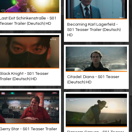
Last Exit Schinkenstraße - S01
Teaser Trailer (Deutsch) HD
Becoming Karl Lagerfeld -
S01 Teaser Trailer (Deutsch)
HD
Black Knight - S01 Teaser
Citadel: Diana - S01 Teaser
Trailer (Deutsch) HD
(Deutsch) HD
Gerry Star - S01 Teaser Trailer