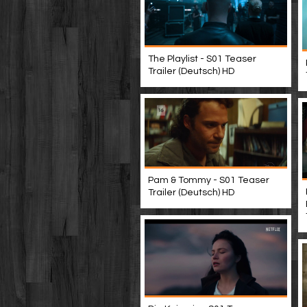
The Playlist - S01 Teaser
Trailer (Deutsch) HD
Pam & Tommy - S01 Teaser
Trailer (Deutsch) HD