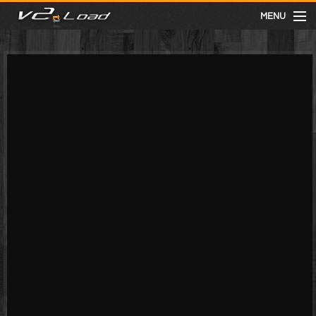
MENU
meist gesehen
neuste
kategorien
Menu
mit facebook anmelden
Informationen