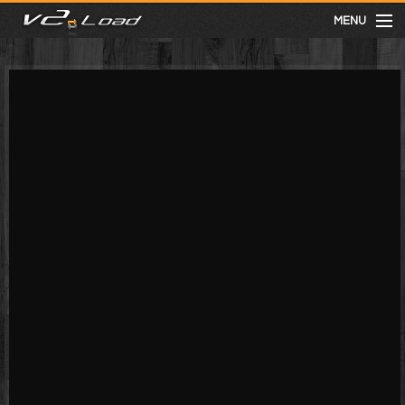
MENU
meist gesehen
neuste
kategorien
Menu
mit facebook anmelden
Informationen