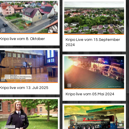
Kripo live vom 8. Oktober
Kripo Live vom 15.September
2024
Kripo live vom 13. Juli 2025
Kripo live vom 05.Mai 2024