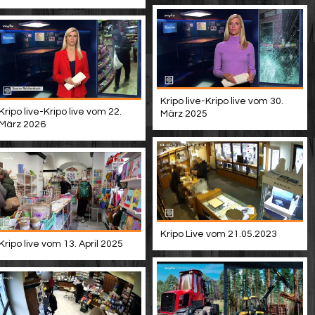
Kripo live-Kripo live vom 30.
Kripo live-Kripo live vom 22.
März 2025
März 2026
Kripo Live vom 21.05.2023
Kripo live vom 13. April 2025