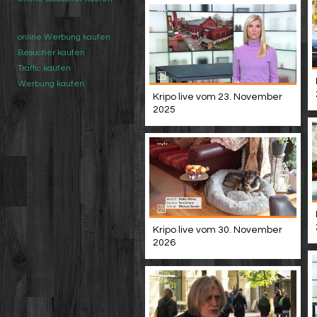
online Werbung kaufen
Besucher kaufen
Traffic kaufen
Werbung kaufen
Kripo live vom 23. November
2025
Kripo live vom 30. November
2026