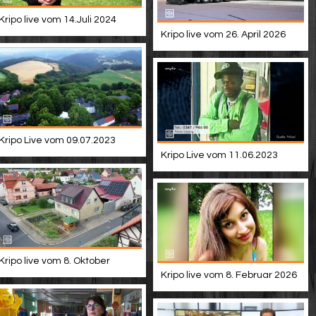
Kripo live vom 14.Juli 2024
Kripo live vom 26. April 2026
Kripo Live vom 09.07.2023
Kripo Live vom 11.06.2023
Kripo live vom 8. Oktober
Kripo live vom 8. Februar 2026