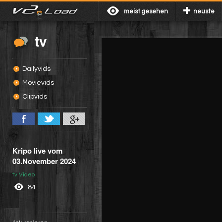
meist gesehen
neuste
tv
Dailyvids
Movievids
Clipvids
Kripo live vom
03.November 2024
tv Video
84