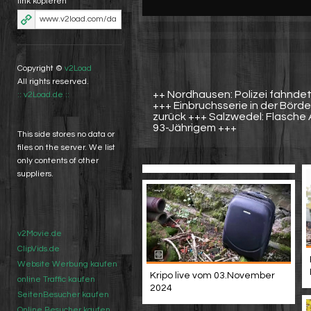
link kopieren
Copyright ©
v2Load
All rights reserved.
++ Nordhausen: Polizei fahnd
:: v2Load.de ::
+++ Einbruchsserie in der Börd
zurück +++ Salzwedel: Flasche 
93-Jährigem +++
This side stores no data or
files on the server. We list
only contents of other
suppliers.
v2Movie.de
ClipVids.de
Website Werbung kaufen
Kripo live vom 03.November
online Traffic kaufen
2024
SeitenBesucher kaufen
Online Besucher kaufen