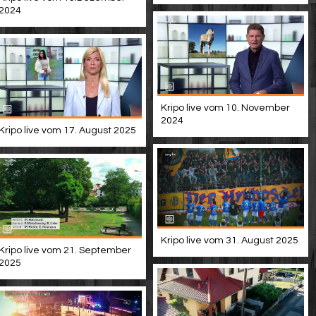
2024
Kripo live vom 10. November
2024
Kripo live vom 17. August 2025
Kripo live vom 31. August 2025
Kripo live vom 21. September
2025