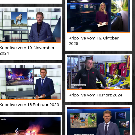
Kripo live vom 19. Oktober
2025
Kripo live vom 10. November
2024
Kripo live vom 10.März 2024
Kripo live vom 18.Februar 2023