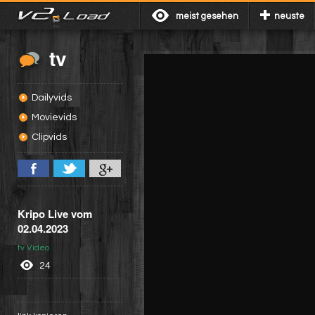
meist gesehen
neuste
tv
Dailyvids
Movievids
Clipvids
Kripo Live vom
02.04.2023
tv Video
24