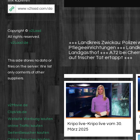
link kopieren
Copyright ©
v2Load
All rights reserved.
+++ Landkreis Zwickau: Polizei 
:: v2Load.de ::
Pflegeeinrichtungen +++ Landkr
Landgasthof +++ A72 bei Chem
auf frischer Tat ertappt +++
This side stores no data or
files on the server. We list
only contents of other
suppliers.
v2Movie.de
ClipVids.de
Website Werbung kaufen
Kripo live-Kripo live vom 30.
online Traffic kaufen
März 2025
SeitenBesucher kaufen
Online Besucher kaufen