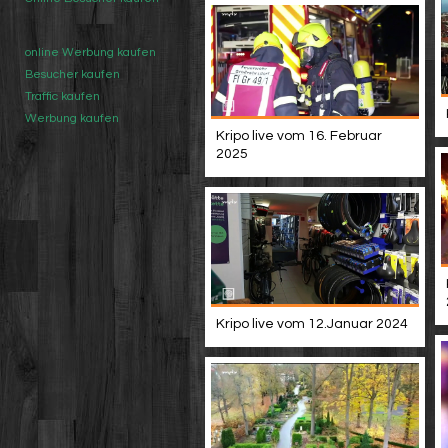
online Werbung kaufen
Besucher kaufen
Traffic kaufen
Werbung kaufen
Kripo live vom 16. Februar
2025
Kripo live vom 12.Januar 2024