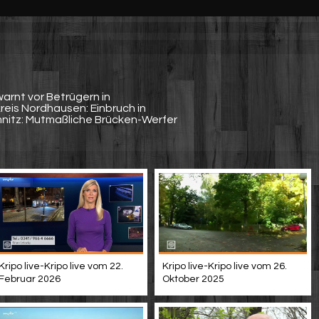
warnt vor Betrügern in
eis Nordhausen: Einbruch in
nitz: Mutmaßliche Brücken-Werfer
Kripo live-Kripo live vom 22.
Kripo live-Kripo live vom 26.
Februar 2026
Oktober 2025