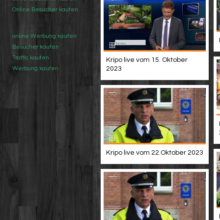
Online Besucher kaufen
online Werbung kaufen
Besucher kaufen
Traffic kaufen
Kripo live vom 15. Oktober
2023
Werbung kaufen
Kripo live vom 22.Oktober 2023