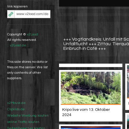
link kopieren
Copyright ©
v2Load
+++ Vogtlandkreis: Unfall mit 
All rights reserved.
Unfallflucht +++ Zittau: Tierquäl
:: v2Load.de ::
Einbruch in Café +++
This side stores no data or
files on the server. We list
only contents of other
suppliers.
v2Movie.de
ClipVids.de
Kripo live vom 13. Oktober
2024
Website Werbung kaufen
online Traffic kaufen
SeitenBesucher kaufen