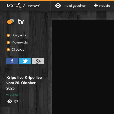
meist gesehen
neuste
tv
Dailyvids
Movievids
Clipvids
Kripo live-Kripo live
vom 26. Oktober
2025
tv Video
87