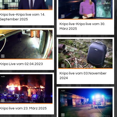
Kripo live-Kripo live vom 14.
September 2025
Kripo live-Kripo live vom 30.
März 2025
Kripo Live vom 02.04.2023
Kripo live vom 03.November
2024
Kripo live vom 23. März 2025