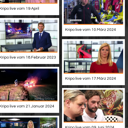
Kripo live vom 19 April
Kripo live vom 10.März 2024
Kripo live vom 18.Februar 2023
Kripo live vom 17.März 2024
Kripo live vom 21.Januar 2024
Kripo live vom 09.Juni 2024