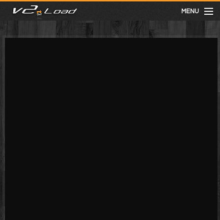
MENU
meist gesehen
neuste
kategorien
Menu
mit facebook anmelden
Informationen