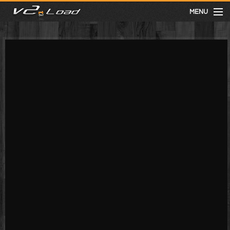
MENU
meist gesehen
neuste
kategorien
Menu
mit facebook anmelden
Informationen