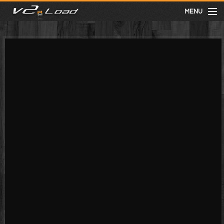
MENU
meist gesehen
neuste
kategorien
Menu
mit facebook anmelden
Informationen