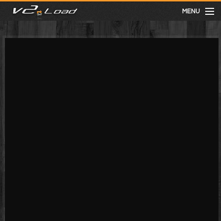
MENU
meist gesehen
neuste
kategorien
Menu
mit facebook anmelden
Informationen