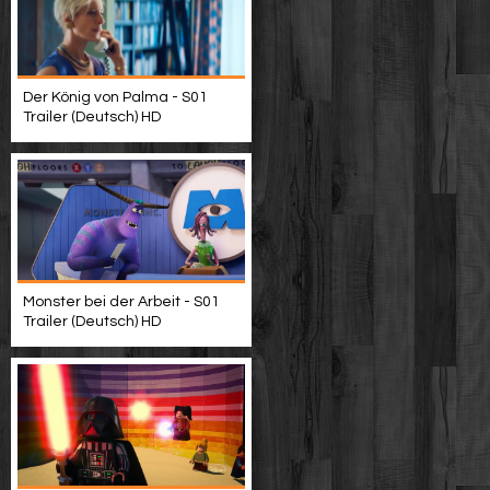
Der König von Palma - S01
Trailer (Deutsch) HD
Monster bei der Arbeit - S01
Trailer (Deutsch) HD