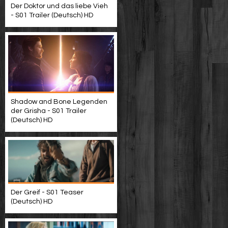
Der Doktor und das liebe Vieh
- S01 Trailer (Deutsch) HD
Shadow and Bone Legenden
der Grisha - S01 Trailer
(Deutsch) HD
Der Greif - S01 Teaser
(Deutsch) HD