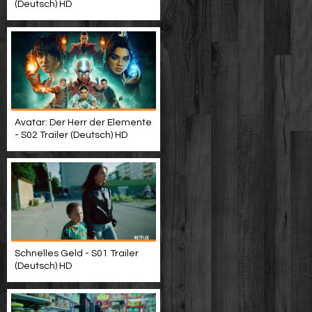
(Deutsch) HD
Avatar: Der Herr der Elemente
- S02 Trailer (Deutsch) HD
Schnelles Geld - S01 Trailer
(Deutsch) HD