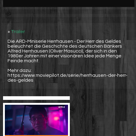
Werbung
Video suchen
»
Trailer
Die ARD-Miniserie Herrhausen - Der Herr des Geldes
beleuchtet die Geschichte des deutschen Bänkers
Alfred Herrhausen (Oliver Masucci), der sich in den
1980er Jahren mit einer visionären Idee jede Menge
Feinde macht.
Mehr dazu:
https://www.moviepilot.de/serie/herrhausen-der-herr-
des-geldes