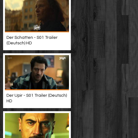
Der Schatten - S01 Trailer
(Deutsch) HD
Der Upir - S01 Trailer (Deutsch)
HD