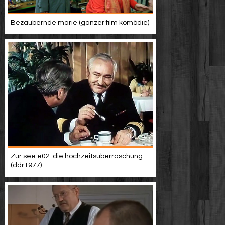
Bezaubernde marie (ganzer film komödie)
Zur see e02-die hochzeitsüberraschung
(ddr1977)