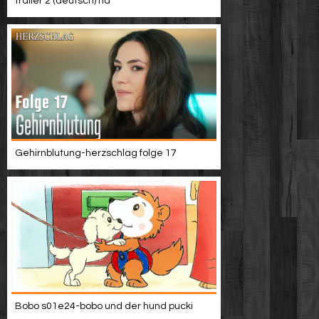
trailer 2 (deutsch) hd
Gehirnblutung-herzschlag folge 17
Bobo s01e24-bobo und der hund pucki