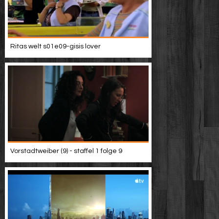
Ritas welt s01e09-gisis lover
Vorstadtweiber (9) - staffel 1 folge 9