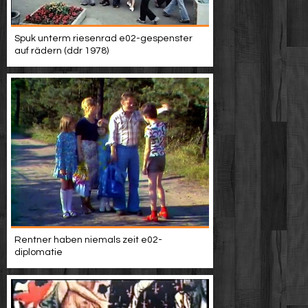
Spuk unterm riesenrad e02-gespenster
auf rädern (ddr 1978)
Rentner haben niemals zeit e02-
diplomatie