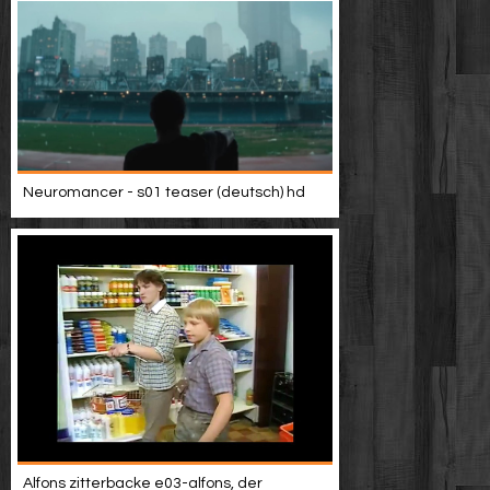
Neuromancer - s01 teaser (deutsch) hd
Alfons zitterbacke e03-alfons, der