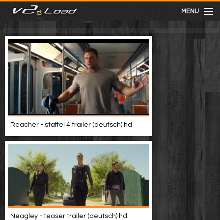
MENU
meist gesehen
neuste
kategorien
Reacher - staffel 4 trailer (deutsch) hd
Menu
mit facebook anmelden
Informationen
Neagley - teaser trailer (deutsch) hd