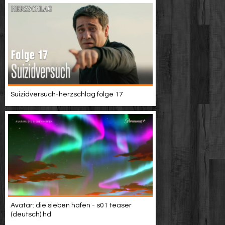
Suizidversuch-herzschlag folge 17
Avatar: die sieben häfen - s01 teaser
(deutsch) hd