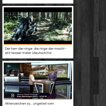
Video suchen
Der herr der ringe: die ringe der macht -
s03 teaser trailer (deutsch) hd
Aktenzeichen xy... ungelöst vom