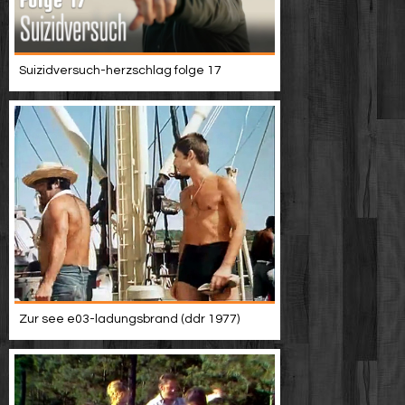
Suizidversuch-herzschlag folge 17
Zur see e03-ladungsbrand (ddr 1977)