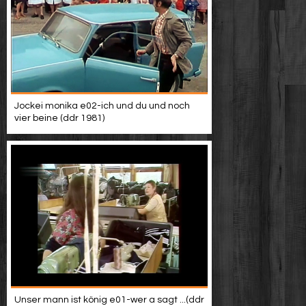
Jockei monika e02-ich und du und noch
vier beine (ddr 1981)
Unser mann ist könig e01-wer a sagt ...(ddr