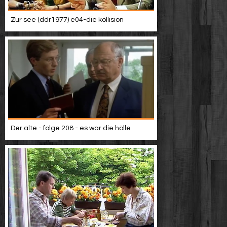
Zur see (ddr1977) e04-die kollision
Der alte - folge 208 - es war die hölle