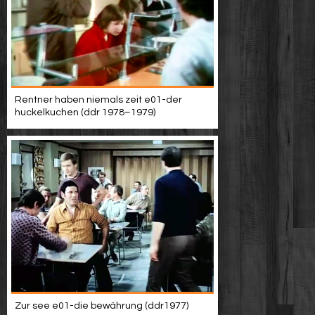
Rentner haben niemals zeit e01-der
huckelkuchen (ddr 1978–1979)
Zur see e01-die bewährung (ddr1977)