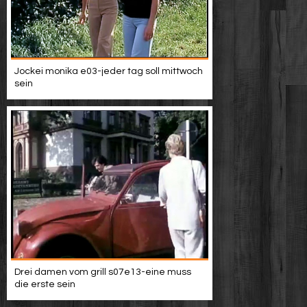
Jockei monika e03-jeder tag soll mittwoch
sein
Drei damen vom grill s07e13-eine muss
die erste sein