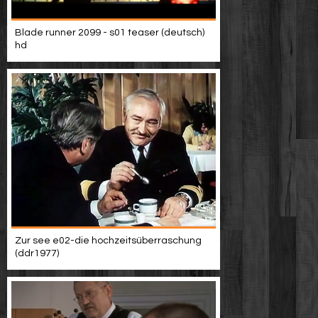
Blade runner 2099 - s01 teaser (deutsch)
hd
Zur see e02-die hochzeitsüberraschung
(ddr1977)