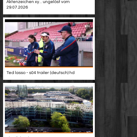
Aktenzeichen xy... ungelöst vom
29.07.2026
Ted lasso - s04 trailer (deutsch) hd