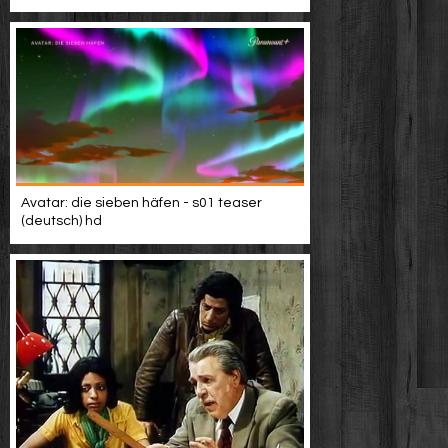
Avatar: die sieben häfen - s01 teaser
(deutsch) hd