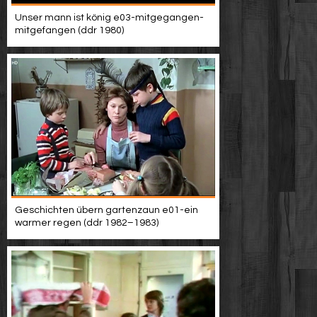
Unser mann ist könig e03-mitgegangen-
mitgefangen (ddr 1980)
Geschichten übern gartenzaun e01-ein
warmer regen (ddr 1982–1983)