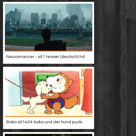
Neuromancer - s01 teaser (deutsch) hd
Bobo s01e24-bobo und der hund pucki