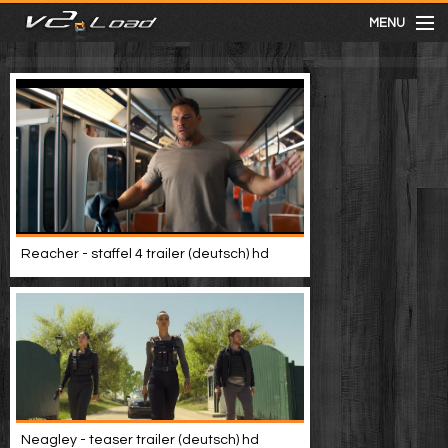
MENU
meist gesehen
neuste
kategorien
Reacher - staffel 4 trailer (deutsch) hd
Menu
mit facebook anmelden
Informationen
Neagley - teaser trailer (deutsch) hd