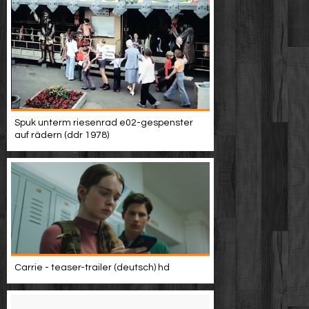
Spuk unterm riesenrad e02-gespenster
auf rädern (ddr 1978)
Carrie - teaser-trailer (deutsch) hd