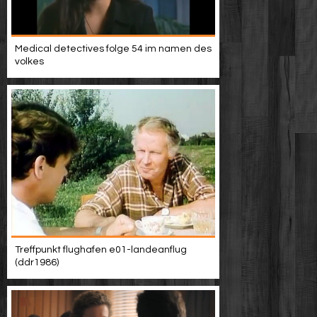
Medical detectives folge 54 im namen des
volkes
Treffpunkt flughafen e01-landeanflug
(ddr1986)