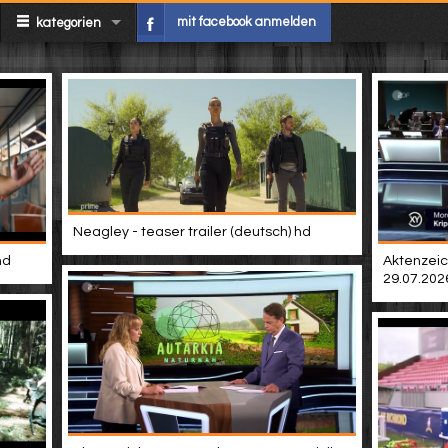
mit facebook anmelden
kategorien
Neagley - teaser trailer (deutsch) hd
hd
Aktenzeic
29.07.202