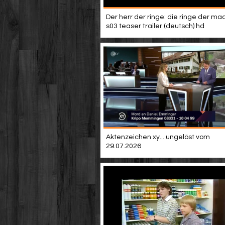
Der herr der ringe: die ringe der mac
s03 teaser trailer (deutsch) hd
Aktenzeichen xy... ungelöst vom
29.07.2026