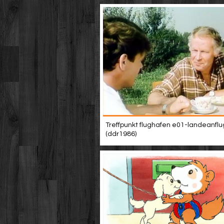
Treffpunkt flughafen e01-landeanflu
(ddr1986)