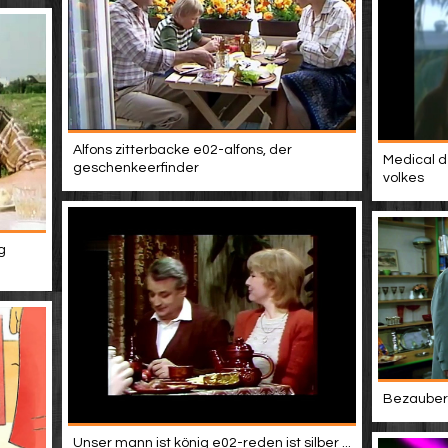
Alfons zitterbacke e02-alfons, der
Medical d
geschenkeerfinder
volkes
g
Bezaubern
Unser mann ist könig e02-reden ist silber ...