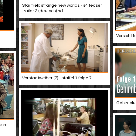
Star trek: strange new worlds - s4 teaser
trailer 2 (deutsch) hd
Vorsicht f
Vorstadtweiber (7) - staffel 1 folge 7
Gehirnblu
och