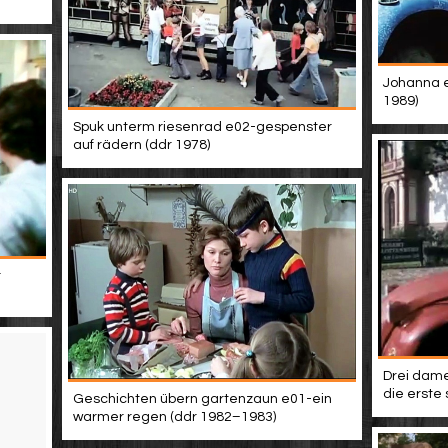
Johanna e
1989)
Spuk unterm riesenrad e02-gespenster
auf rädern (ddr 1978)
r
Drei dame
die erste 
Geschichten übern gartenzaun e01-ein
warmer regen (ddr 1982–1983)