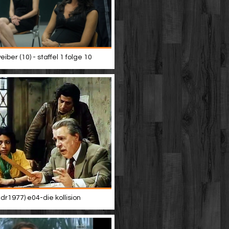
iber (10) - staffel 1 folge 10
dr1977) e04-die kollision