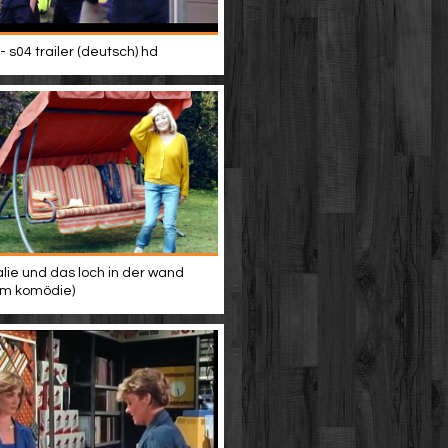
- s04 trailer (deutsch) hd
alie und das loch in der wand
ilm komödie)