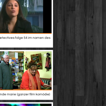
etectives folge 54 im namen des
de marie (ganzer film komödie)