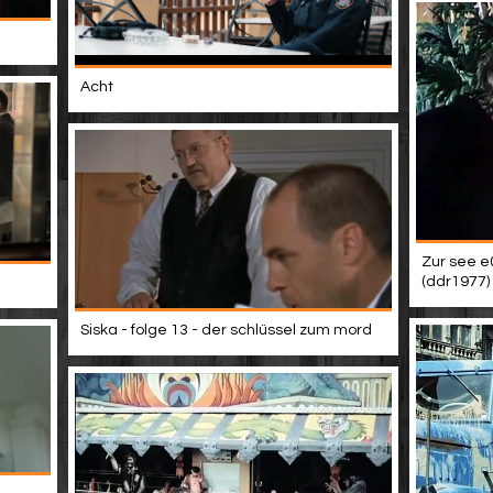
Acht
Zur see e
(ddr1977)
Siska - folge 13 - der schlüssel zum mord