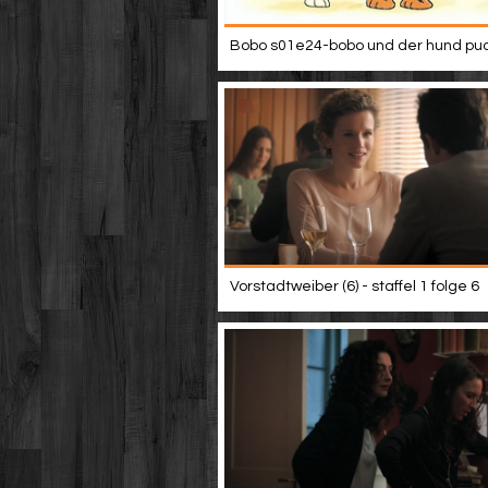
Bobo s01e24-bobo und der hund puc
Vorstadtweiber (6) - staffel 1 folge 6