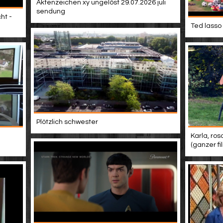
Aktenzeichen xy ungelöst 29.07.2026 juli
sendung
ht -
Ted lasso 
Plötzlich schwester
Karla, ros
(ganzer f