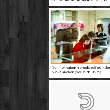
Carrie - teaser-trailer (deutsch) hd
Rentner haben niemals zeit e01-de
huckelkuchen (ddr 1978–1979)