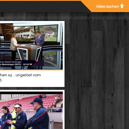
Video suchen
hen xy... ungelöst vom
6