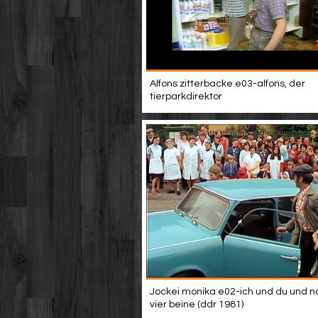
Alfons zitterbacke e03-alfons, der
tierparkdirektor
Jockei monika e02-ich und du und n
vier beine (ddr 1981)