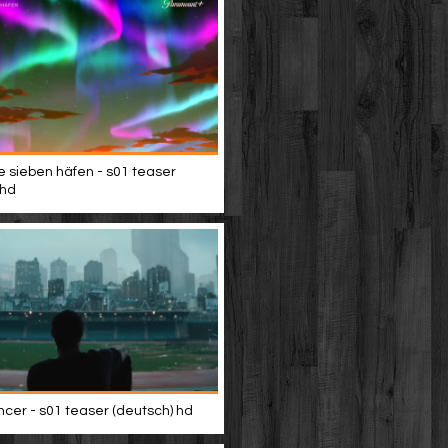
e sieben häfen - s01 teaser
 hd
er - s01 teaser (deutsch) hd