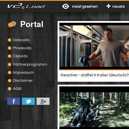
meist gesehen
neuste
Portal
Dailyvids
Movievids
Clipvids
Partnerprogramm
Impressum
Reacher - staffel 4 trailer (deutsch) 
Disclaimer
AGB