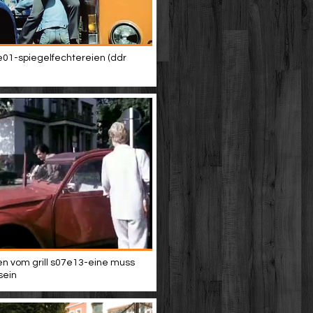
01-spiegelfechtereien (ddr
n vom grill s07e13-eine muss
sein