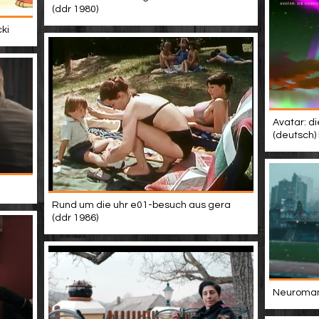
(ddr 1980)
ki
Avatar: di
(deutsch)
Rund um die uhr e01-besuch aus gera
(ddr 1986)
Neuromanc