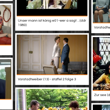
Unser mann ist könig e01-wer a sagt ...(ddr
1980)
Vorstadtwe
Vorstadtweiber (13) - staffel 2 folge 3
Zur see (d