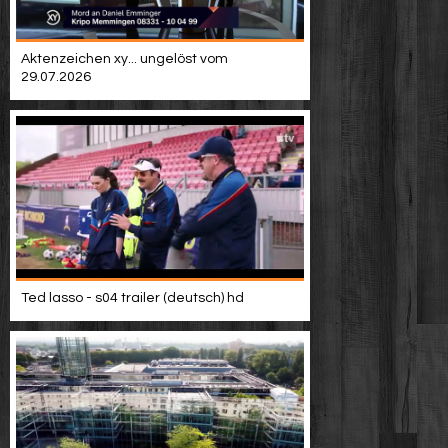
Aktenzeichen xy... ungelöst vom
29.07.2026
Ted lasso - s04 trailer (deutsch) hd