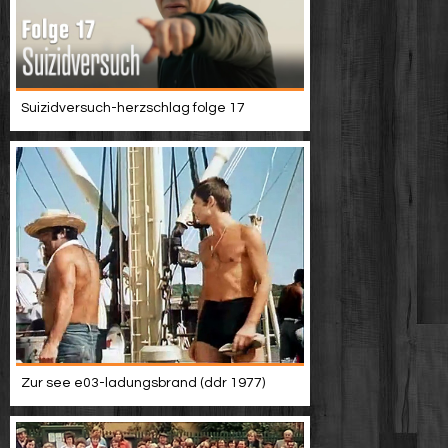
Suizidversuch-herzschlag folge 17
Zur see e03-ladungsbrand (ddr 1977)