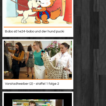
Bobo s01e24-bobo und der hund pucki
Vorstadtweiber (2) - staffel 1 folge 2