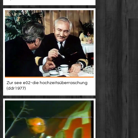
Zur see e02-die hochzeitsüberraschung
(ddr1977)