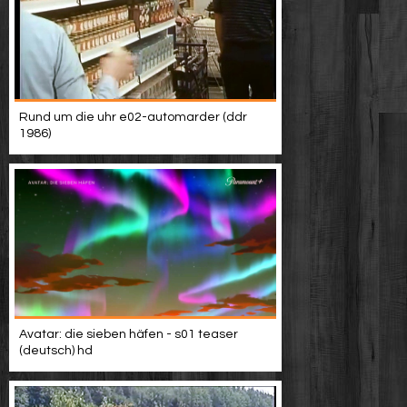
Rund um die uhr e02-automarder (ddr
1986)
Avatar: die sieben häfen - s01 teaser
(deutsch) hd