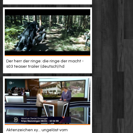
Video suchen
Der herr der ringe: die ringe der macht -
s03 teaser trailer (deutsch) hd
Aktenzeichen xy... ungelöst vom