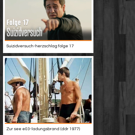
Suizidversuch-herzschlag folge 17
Zur see e03-ladungsbrand (ddr 1977)