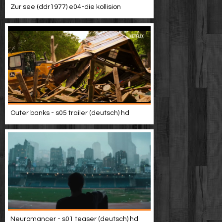
Zur see (ddr1977) e04-die kollision
Outer banks - s05 trailer (deutsch) hd
Neuromancer - s01 teaser (deutsch) hd