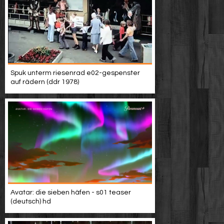
Spuk unterm riesenrad e02-gespenster
auf rädern (ddr 1978)
Avatar: die sieben häfen - s01 teaser
(deutsch) hd