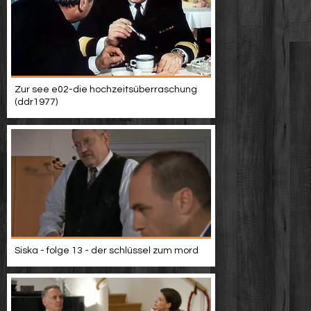
Zur see e02-die hochzeitsüberraschung
(ddr1977)
Siska - folge 13 - der schlüssel zum mord