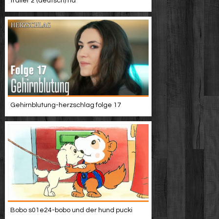
trailer 2 (deutsch) hd
Gehirnblutung-herzschlag folge 17
Bobo s01e24-bobo und der hund pucki