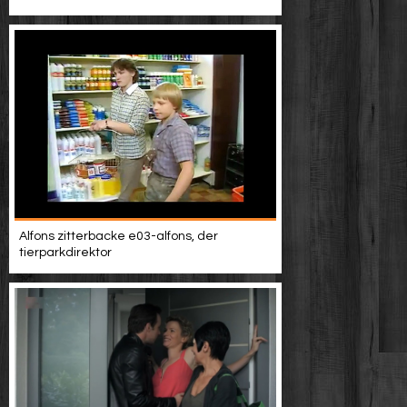
Alfons zitterbacke e03-alfons, der
tierparkdirektor