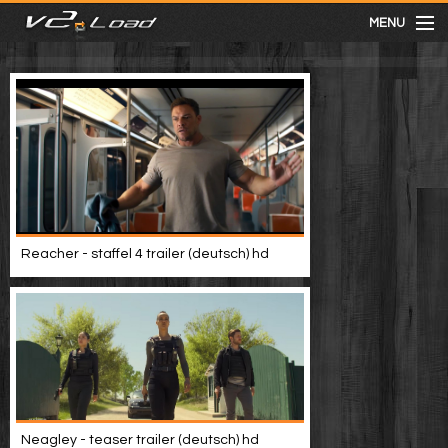
MENU
meist gesehen
neuste
kategorien
Reacher - staffel 4 trailer (deutsch) hd
Menu
mit facebook anmelden
Informationen
Neagley - teaser trailer (deutsch) hd