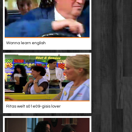
Wanna learn english
Ritas welt s01e09-gisis lover