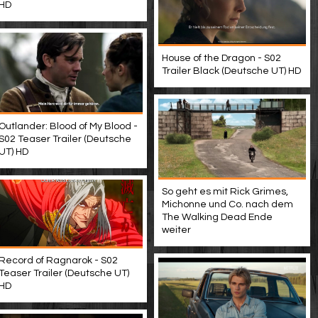
HD
House of the Dragon - S02
Trailer Black (Deutsche UT) HD
Outlander: Blood of My Blood -
S02 Teaser Trailer (Deutsche
UT) HD
So geht es mit Rick Grimes,
Michonne und Co. nach dem
The Walking Dead Ende
weiter
Record of Ragnarok - S02
Teaser Trailer (Deutsche UT)
HD