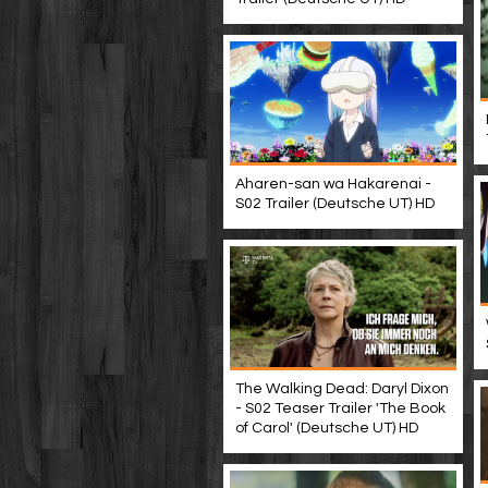
Aharen-san wa Hakarenai -
S02 Trailer (Deutsche UT) HD
The Walking Dead: Daryl Dixon
- S02 Teaser Trailer 'The Book
of Carol' (Deutsche UT) HD