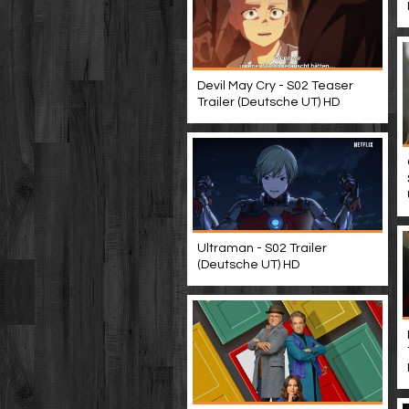
Devil May Cry - S02 Teaser
Trailer (Deutsche UT) HD
Ultraman - S02 Trailer
(Deutsche UT) HD