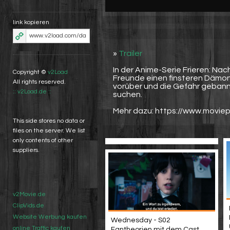
link kopieren
»
Trailer
In der Anime-Serie Frieren: Na
Copyright ©
v2Load
Freunde einen finsteren Dämo
All rights reserved.
vorüber und die Gefahr gebannt
:: v2Load.de ::
suchen.
Mehr dazu: https://www.moviep
This side stores no data or
files on the server. We list
only contents of other
suppliers.
v2Movie.de
ClipVids.de
Website Werbung kaufen
Wednesday - S02
online Traffic kaufen
Fantheorien mit dem Cast