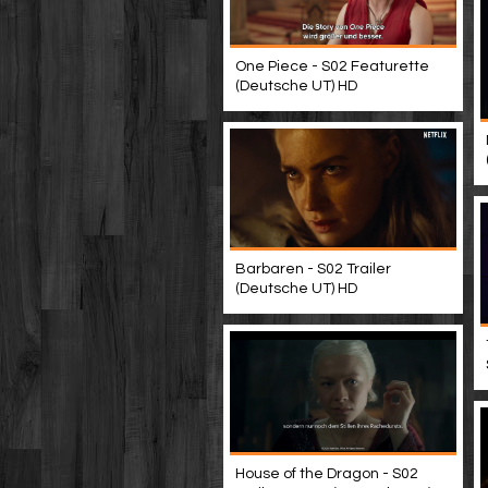
One Piece - S02 Featurette
(Deutsche UT) HD
Barbaren - S02 Trailer
(Deutsche UT) HD
House of the Dragon - S02