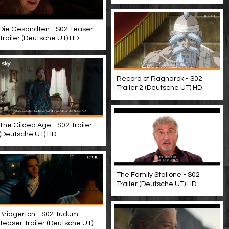
Die Gesandten - S02 Teaser
Trailer (Deutsche UT) HD
Record of Ragnarok - S02
Trailer 2 (Deutsche UT) HD
The Gilded Age - S02 Trailer
(Deutsche UT) HD
The Family Stallone - S02
Trailer (Deutsche UT) HD
Bridgerton - S02 Tudum
Teaser Trailer (Deutsche UT)