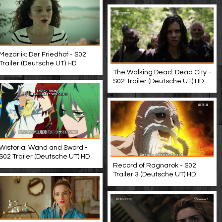
Mezarlik: Der Friedhof - S02
Trailer (Deutsche UT) HD
The Walking Dead: Dead City -
S02 Trailer (Deutsche UT) HD
Wistoria: Wand and Sword -
S02 Trailer (Deutsche UT) HD
Record of Ragnarok - S02
Trailer 3 (Deutsche UT) HD