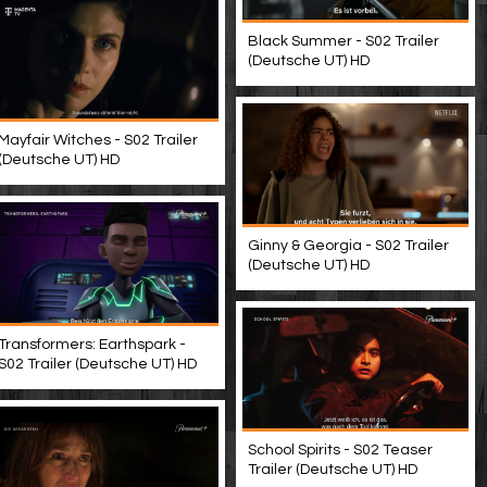
Black Summer - S02 Trailer
(Deutsche UT) HD
Mayfair Witches - S02 Trailer
(Deutsche UT) HD
Ginny & Georgia - S02 Trailer
(Deutsche UT) HD
Transformers: Earthspark -
S02 Trailer (Deutsche UT) HD
School Spirits - S02 Teaser
Trailer (Deutsche UT) HD