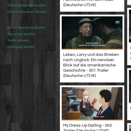
(Deutsche UT) HD
SeitenBesucher kaufen
Online Besucher kaufen
online Werbung kaufen
Besucher kaufen
Traffic kaufen
Werbung kaufen
Leben, Larry und das Streben
nach Unglück: Ein nervöser
Blick auf die amerikanische
Geschichte - S01 Trailer
(Deutsche UT) HD
My Dress-Up Darling - S02
Trailer (Deutsche UT) HD