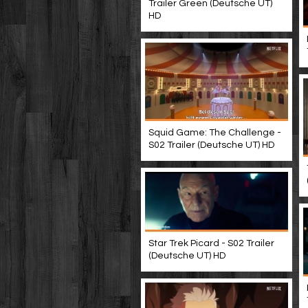
Trailer Green (Deutsche UT)
HD
Squid Game: The Challenge -
S02 Trailer (Deutsche UT) HD
Star Trek Picard - S02 Trailer
(Deutsche UT) HD