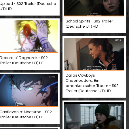
Upload - S02 Trailer (Deutsche
UT) HD
School Spirits - S02 Trailer
(Deutsche UT) HD
Record of Ragnarok - S02
Trailer (Deutsche UT) HD
Dallas Cowboys
Cheerleaders: Ein
amerikanischer Traum - S02
Trailer (Deutsche UT) HD
Castlevania: Nocturne - S02
Trailer (Deutsche UT) HD