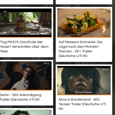
Flug MH370-Das Ende der
Auf Messers Schneide: Die
Reise? Verschollen über dem
Jagd nach den Michelin-
Meer
Sternen - S01 Trailer
(Deutsche UT) HD
Berlin - S02 Ankündigung
Trailer (Deutsche UT) HD
Alice in Borderland - S02
Teaser Trailer (Deutsche UT)
HD