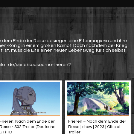
ch dem Ende der Reise besiegen eine Elfenmagierin und ihre
nen-König in einem großen Kampf. Doch nachdem der Krieg
 ist, muss die Elfe einen neuen Lebensweg für sich selbst
ilot.de/serie/sousou-no-frieren?
Frieren: Nach dem Ende der
Frieren – Nach dem Ende der
Reise - S02 Trailer (Deutsche
Reise | show | 2023 | Official
UT) HD
Trailer