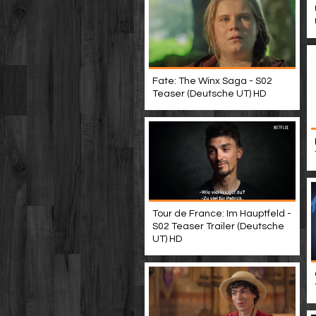
Fate: The Winx Saga - S02
Teaser (Deutsche UT) HD
Tour de France: Im Hauptfeld -
S02 Teaser Trailer (Deutsche
UT) HD