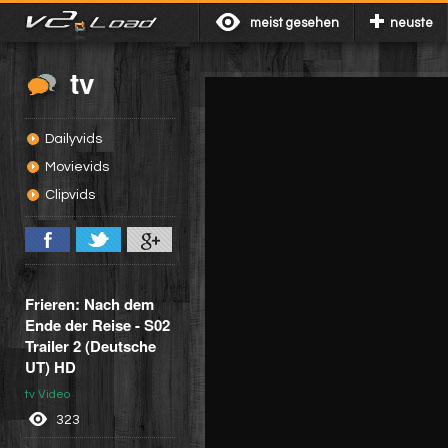
meist gesehen
neuste
tv
Dailyvids
Movievids
Clipvids
Frieren: Nach dem
Ende der Reise - S02
Trailer 2 (Deutsche
UT) HD
tv Video
323