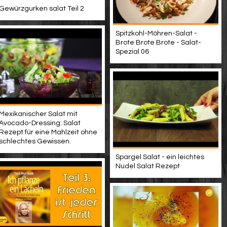
Gewürzgurken salat Teil 2
Spitzkohl-Möhren-Salat -
Brote Brote Brote - Salat-
Spezial 06
Mexikanischer Salat mit
Avocado-Dressing: Salat
Rezept für eine Mahlzeit ohne
schlechtes Gewissen.
Spargel Salat - ein leichtes
Nudel Salat Rezept