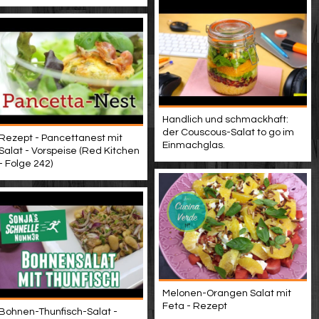
Handlich und schmackhaft:
der Couscous-Salat to go im
Rezept - Pancettanest mit
Einmachglas.
Salat - Vorspeise (Red Kitchen
- Folge 242)
Melonen-Orangen Salat mit
Feta - Rezept
Bohnen-Thunfisch-Salat -