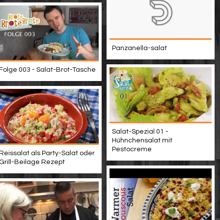
Panzanella-salat
Folge 003 - Salat-Brot-Tasche
Salat-Spezial 01 -
Hühnchensalat mit
Pestocreme
Reissalat als Party-Salat oder
Grill-Beilage Rezept