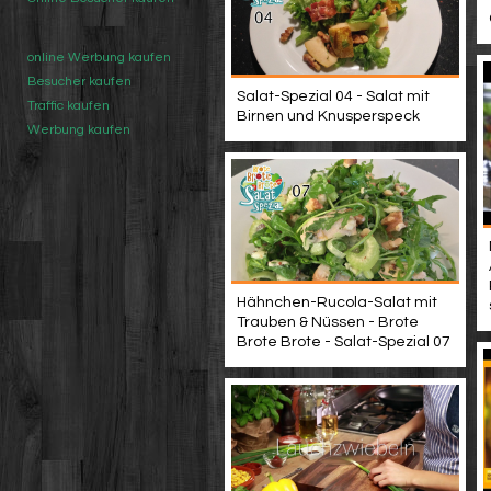
online Werbung kaufen
Besucher kaufen
Salat-Spezial 04 - Salat mit
Traffic kaufen
Birnen und Knusperspeck
Werbung kaufen
Hähnchen-Rucola-Salat mit
Trauben & Nüssen - Brote
Brote Brote - Salat-Spezial 07