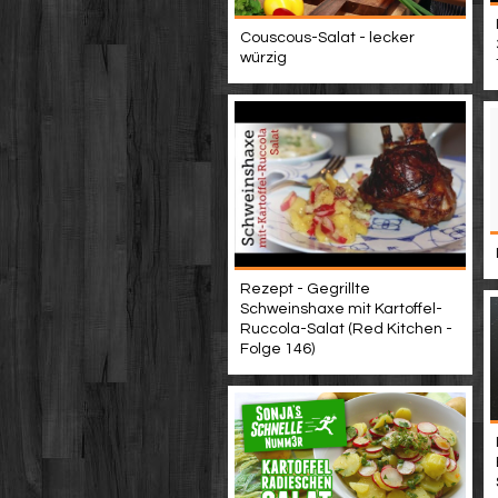
Couscous-Salat - lecker
würzig
Rezept - Gegrillte
Schweinshaxe mit Kartoffel-
Ruccola-Salat (Red Kitchen -
Folge 146)