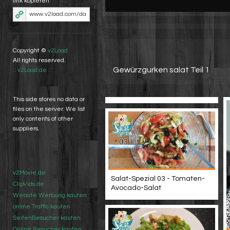
link kopieren
Copyright ©
v2Load
All rights reserved.
Gewürzgurken salat Teil 1
:: v2Load.de ::
This side stores no data or
files on the server. We list
only contents of other
suppliers.
v2Movie.de
Salat-Spezial 03 - Tomaten-
ClipVids.de
Avocado-Salat
Website Werbung kaufen
online Traffic kaufen
SeitenBesucher kaufen
Online Besucher kaufen