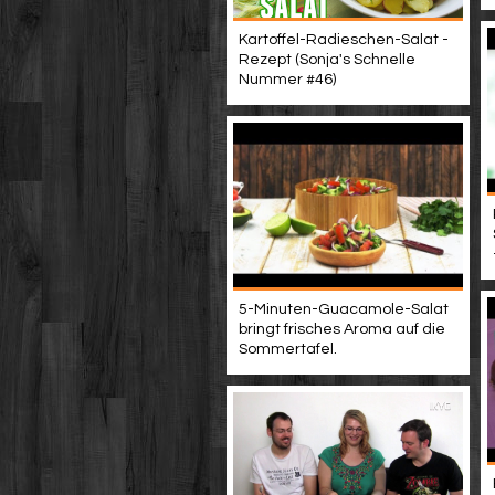
Kartoffel-Radieschen-Salat -
Rezept (Sonja's Schnelle
Nummer #46)
5-Minuten-Guacamole-Salat
bringt frisches Aroma auf die
Sommertafel.