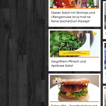
Dieser Salat mit Shrimps und
Ofengemüse ist ja mal ne
feine Sache!Zum Rezept:
Gegrilltem Pfirsich und
Aprikose Salat
Folge 050 - Toastbrötchen mit