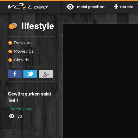
meist gesehen
neuste
lifestyle
Dailyvids
Movievids
Clipvids
Gewürzgurken salat
Teil 1
lifestyle Video
33