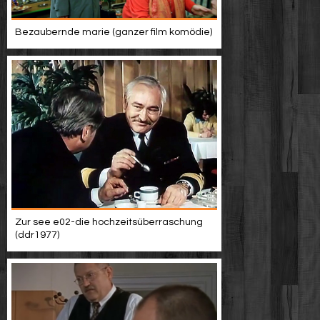
Bezaubernde marie (ganzer film komödie)
Zur see e02-die hochzeitsüberraschung
(ddr1977)