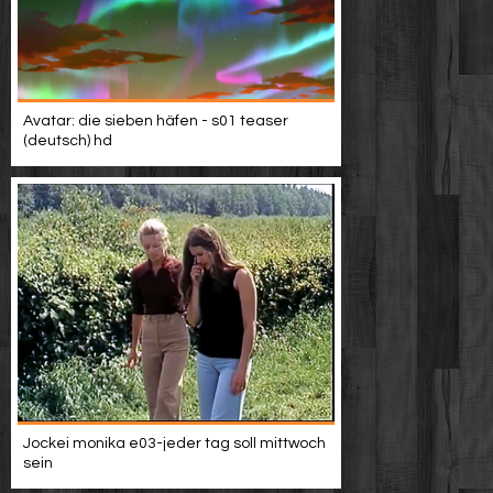
Avatar: die sieben häfen - s01 teaser
(deutsch) hd
Jockei monika e03-jeder tag soll mittwoch
sein