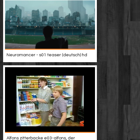
Neuromancer - s01 teaser (deutsch) hd
Alfons zitterbacke e03-alfons, der