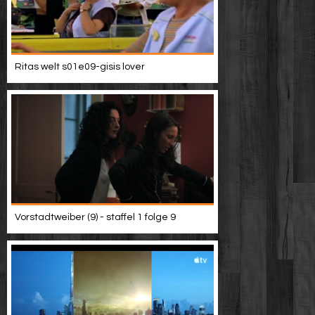
Ritas welt s01e09-gisis lover
Vorstadtweiber (9) - staffel 1 folge 9