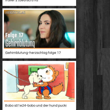
trailer 2 (deutsch) hd
Gehirnblutung-herzschlag folge 17
Bobo s01e24-bobo und der hund pucki