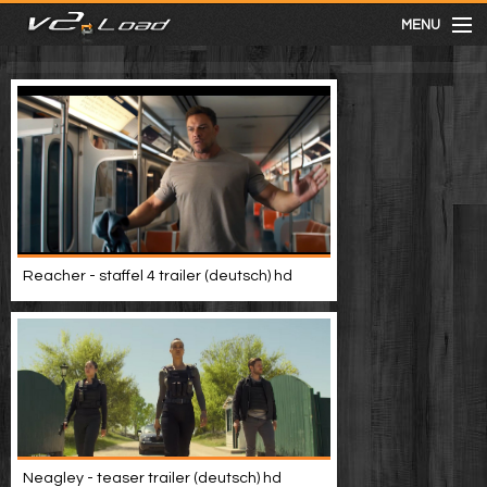
MENU
meist gesehen
neuste
kategorien
Reacher - staffel 4 trailer (deutsch) hd
Menu
mit facebook anmelden
Informationen
Neagley - teaser trailer (deutsch) hd