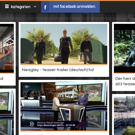
mit facebook anmelden
kategorien
Neagley - teaser trailer (deutsch) hd
hd
Der herr d
s03 teaser