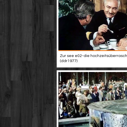
Zur see e02-die hochzeitsüberrasc
(ddr1977)