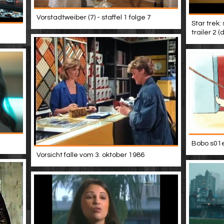
Vorstadtweiber (7) - staffel 1 folge 7
Star trek:
trailer 2 
Bobo s01e
Vorsicht falle vom 3. oktober 1986