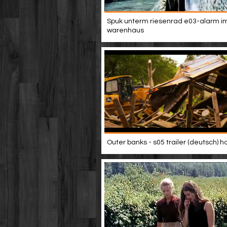
Spuk unterm riesenrad e03-alarm i
warenhaus
Outer banks - s05 trailer (deutsch) h