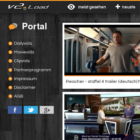
meist gesehen
neuste
Portal
Dailyvids
Movievids
Clipvids
Partnerprogramm
Impressum
Reacher - staffel 4 trailer (deutsch) 
Disclaimer
AGB