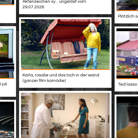
Aktenzeichen xy... ungelöst vom
29.07.2026
Plötzlich
Karla, rosalie und das loch in der wand
(ganzer film komödie)
juli
Ted lasso 