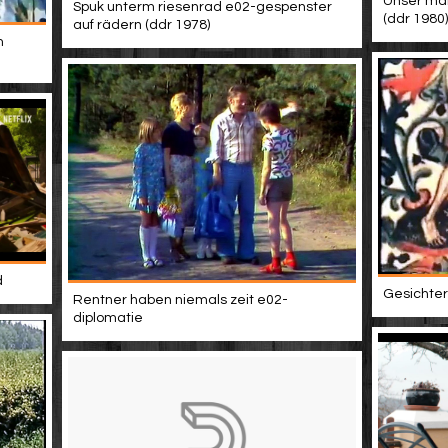
Unser mann
Spuk unterm riesenrad e02-gespenster
(ddr 1980)
auf rädern (ddr 1978)
m
d
Gesichter 
Rentner haben niemals zeit e02-
diplomatie