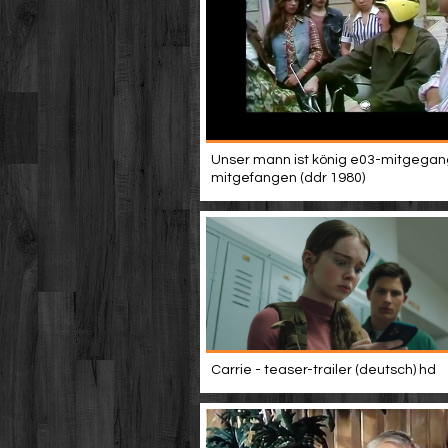
Unser mann ist könig e03-mitgega
mitgefangen (ddr 1980)
Carrie - teaser-trailer (deutsch) hd