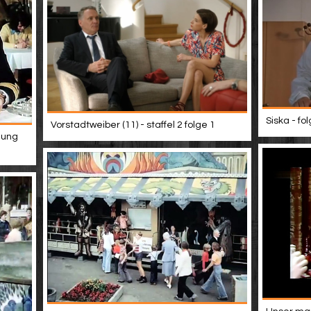
Siska - fo
Vorstadtweiber (11) - staffel 2 folge 1
hung