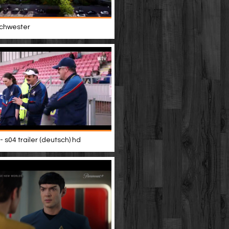
 schwester
- s04 trailer (deutsch) hd