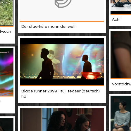
Acht
Der staerkste mann der welt
ttwoch
Vorstadtwe
Blade runner 2099 - s01 teaser (deutsch)
hd
r