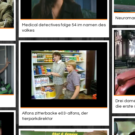
Neuromanc
Medical detectives folge 54 im namen des
volkes
Drei dame
die erste 
Alfons zitterbacke e03-alfons, der
tierparkdirektor