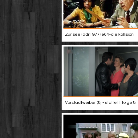
Zur see (ddr1977) e04-die kollision
Vorstadtweiber (8) - staffel 1 folge 8