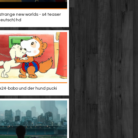
 strange new worlds - s4 teaser
(deutsch) hd
24-bobo und der hund pucki