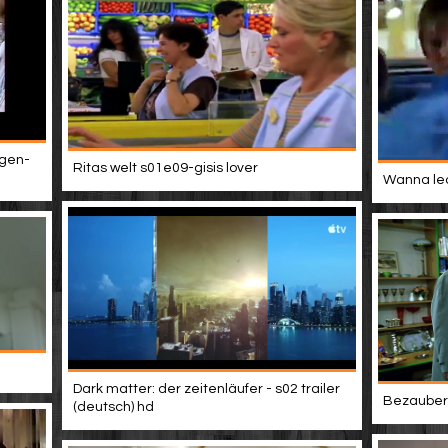
ngen-
Ritas welt s01e09-gisis lover
Wanna lea
Dark matter: der zeitenläufer - s02 trailer
Bezaubern
(deutsch) hd