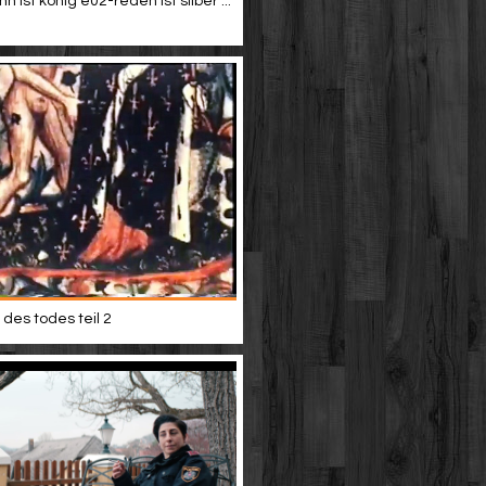
 ist könig e02-reden ist silber ...
des todes teil 2