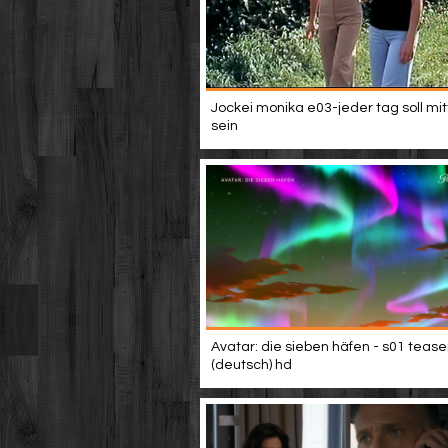
Jockei monika e03-jeder tag soll mi
sein
Avatar: die sieben häfen - s01 tease
(deutsch) hd