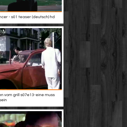
er - s01 teaser (deutsch) hd
n vom grill s07e13-eine muss
sein