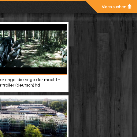
Video suchen
er ringe: die ringe der macht -
 trailer (deutsch) hd