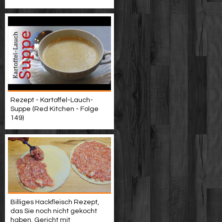
Rezept - Kartoffel-Lauch-
Suppe (Red Kitchen - Folge
149)
Billiges Hackfleisch Rezept,
das Sie noch nicht gekocht
haben. Gericht mit