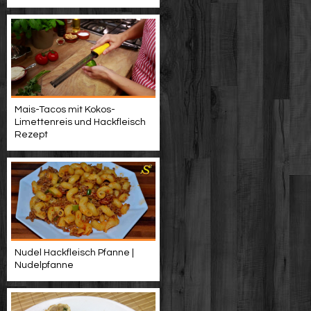
Mais-Tacos mit Kokos-
Limettenreis und Hackfleisch
Rezept
Nudel Hackfleisch Pfanne |
Nudelpfanne