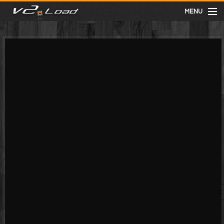
MENU
meist gesehen
neuste
kategorien
Menu
mit facebook anmelden
Informationen