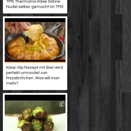
TM5 Thermomix Käse Sahne
Nudel selber gemacht im TM5
Käse-Dip Rezept mit Bier wird
perfekt umrundet von
Pizzabrötchen. Was will man
mehr?