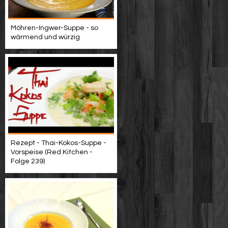
Möhren-Ingwer-Suppe - so
wärmend und würzig
Rezept - Thai-Kokos-Suppe -
Vorspeise (Red Kitchen -
Folge 239)