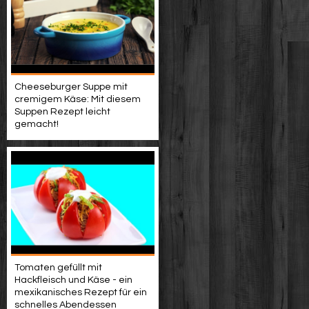
Cheeseburger Suppe mit
cremigem Käse: Mit diesem
Suppen Rezept leicht
gemacht!
Tomaten gefüllt mit
Hackfleisch und Käse - ein
mexikanisches Rezept für ein
schnelles Abendessen