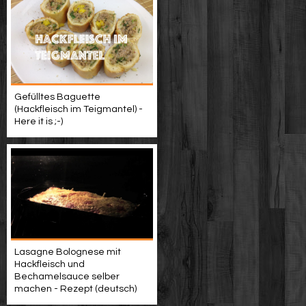
Gefülltes Baguette
(Hackfleisch im Teigmantel) -
Here it is ;-)
Lasagne Bolognese mit
Hackfleisch und
Bechamelsauce selber
machen - Rezept (deutsch)