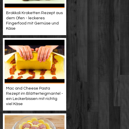
Brokkoli Kroketten Rezept aus
dem Ofen - leckeres
Fingerfood mit Gemüse und
Käse
Mac and Cheese Pasta
Rezept im Blätterteigmantel -
ein Leckerbissen mit richtig
viel Käse