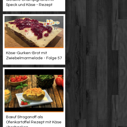
Speck und Käse - Rezept
Käse-Gurken-Brot mit
Zwiebelmarmelade - Folge 57
Bœuf Stroganoff als
Ofenkartoffel Rezept mit Käse