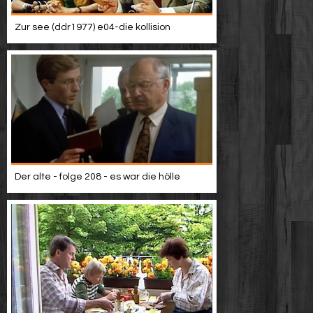
Zur see (ddr1977) e04-die kollision
Der alte - folge 208 - es war die hölle