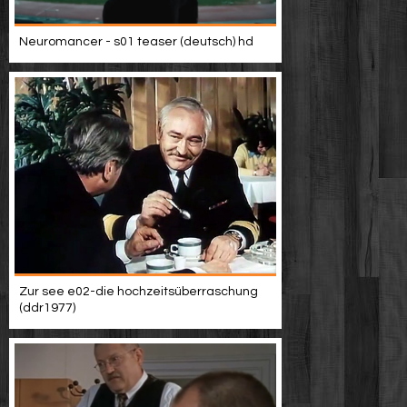
Neuromancer - s01 teaser (deutsch) hd
Zur see e02-die hochzeitsüberraschung
(ddr1977)