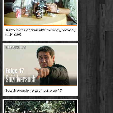
Treffpunkt flughafen e03-mayday, mayday
(ddr1986)
Suizidversuch-herzschlag folge 17