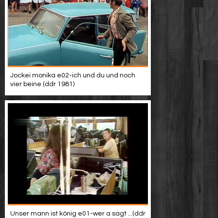
Jockei monika e02-ich und du und noch
vier beine (ddr 1981)
Unser mann ist könig e01-wer a sagt ...(ddr