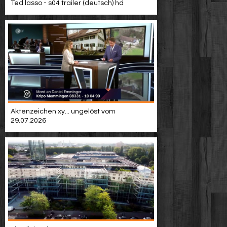
Ted lasso - s04 trailer (deutsch) hd
Aktenzeichen xy... ungelöst vom
29.07.2026