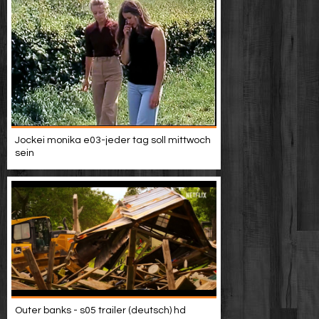
Jockei monika e03-jeder tag soll mittwoch
sein
Outer banks - s05 trailer (deutsch) hd