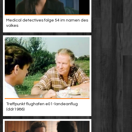
Medical detectives folge 54 im namen des
volkes
Treffpunkt flughafen e01-landeanflug
(ddr1986)