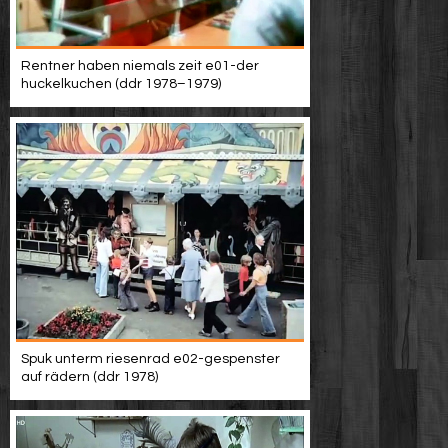
Rentner haben niemals zeit e01-der
huckelkuchen (ddr 1978–1979)
Spuk unterm riesenrad e02-gespenster
auf rädern (ddr 1978)