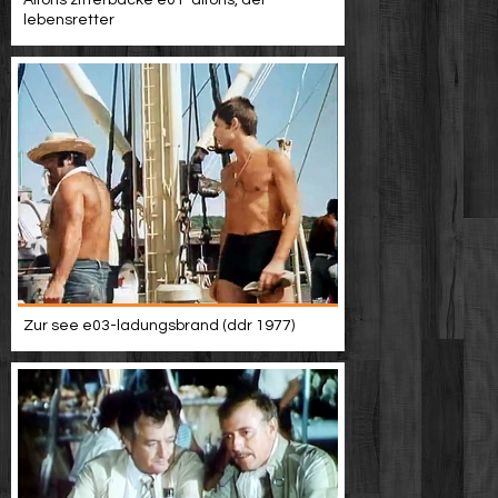
Alfons zitterbacke e01-alfons, der
lebensretter
Zur see e03-ladungsbrand (ddr 1977)