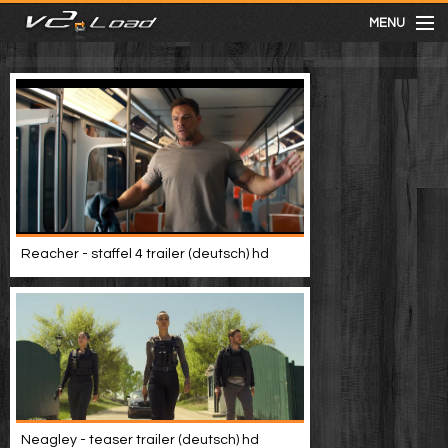
MENU
meist gesehen
neuste
kategorien
Reacher - staffel 4 trailer (deutsch) hd
Menu
mit facebook anmelden
Informationen
Neagley - teaser trailer (deutsch) hd