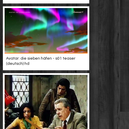
Avatar: die sieben häfen - s01 teaser
(deutsch) hd