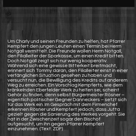
Werbung
Video suchen
Um Charly und seinen Freunden zu helfen, hat Pfarrer
Kempfert den jungen Leuten einen Termin bei Herrn
Notgall vermittelt. Die Freunde wollen Herrn Notgall,
den Filialleiter der Sparkasse, um einen Kredit bitten.
Doch Notgall zeigt sich nur wenig kooperativ.
Während sich eine gewisse Bitterkeit breitmacht,
erinnert sich Tommy daran, den Filialleiter einst in einer
verfänglichen Situation gesehen zu haben und
versucht nun, die Bewilligung des Kredits auf anderem
Weg zu erreichen. Ein Vorschlag Kempferts, wie dem
kränkelnden Eberfelder Werk zu helfen sei, scheint
Gehör zu finden, denn selbst Bürgermeister Rösner –
eigentlich politischer Gegner Danneckers – setzt sich
für das Werk ein. Im Gespräch mit dem Firmenchef
erkennen Rösner und Kempfert jedoch, dass Jutta
gezielt gegen die Sanierung des Werkes vorgeht: Sie
hat in der Zwischenzeit sogar den Bischof
aufgesucht, um ihn gegen Pfarrer Kempfert
einzunehmen. (Text: ZDF)