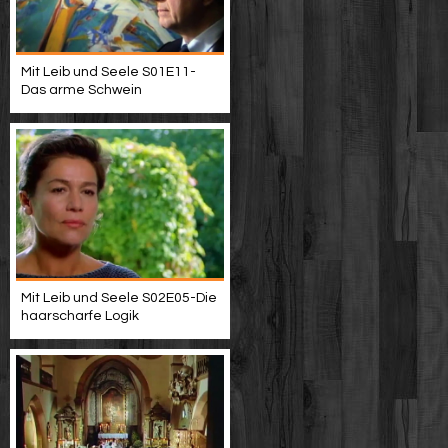
Mit Leib und Seele S01E11-
Das arme Schwein
Mit Leib und Seele S02E05-Die
haarscharfe Logik