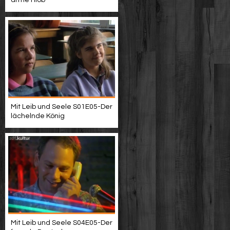
arme Hiob
Mit Leib und Seele S01E05-Der
lächelnde König
Mit Leib und Seele S04E05-Der