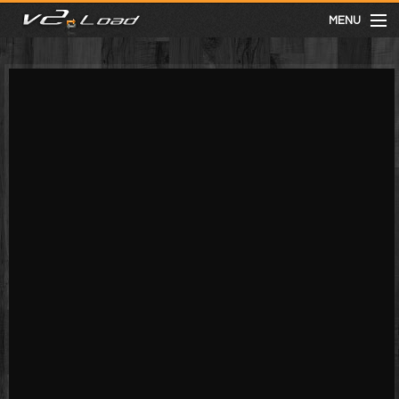
MENU
meist gesehen
neuste
kategorien
Menu
mit facebook anmelden
Informationen