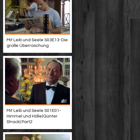
Mit Leib und Seele S03E13-Die
große Überraschung
Mit Leib und Seele S01E01-
Himmel und Hölle(Günter
Strack) Part2