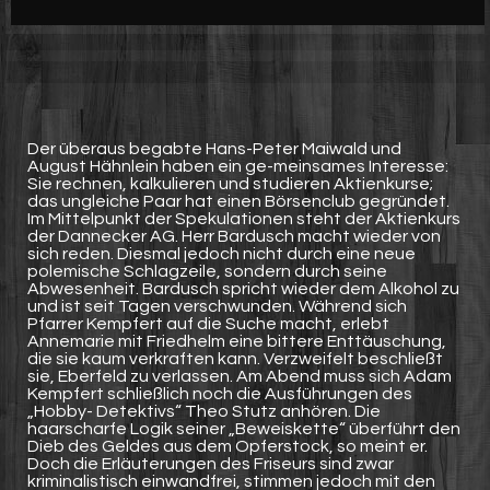
Werbung
Video suchen
Der überaus begabte Hans-Peter Maiwald und
August Hähnlein haben ein ge-meinsames Interesse:
Sie rechnen, kalkulieren und studieren Aktienkurse;
das ungleiche Paar hat einen Börsenclub gegründet.
Im Mittelpunkt der Spekulationen steht der Aktienkurs
der Dannecker AG. Herr Bardusch macht wieder von
sich reden. Diesmal jedoch nicht durch eine neue
polemische Schlagzeile, sondern durch seine
Abwesenheit. Bardusch spricht wieder dem Alkohol zu
und ist seit Tagen verschwunden. Während sich
Pfarrer Kempfert auf die Suche macht, erlebt
Annemarie mit Friedhelm eine bittere Enttäuschung,
die sie kaum verkraften kann. Verzweifelt beschließt
sie, Eberfeld zu verlassen. Am Abend muss sich Adam
Kempfert schließlich noch die Ausführungen des
„Hobby- Detektivs“ Theo Stutz anhören. Die
haarscharfe Logik seiner „Beweiskette“ überführt den
Dieb des Geldes aus dem Opferstock, so meint er.
Doch die Erläuterungen des Friseurs sind zwar
kriminalistisch einwandfrei, stimmen jedoch mit den