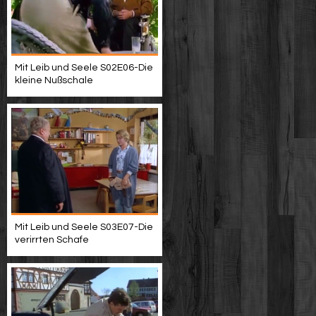
Mit Leib und Seele S02E06-Die
kleine Nußschale
Mit Leib und Seele S03E07-Die
verirrten Schafe