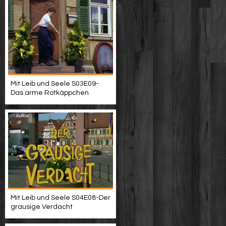
Mit Leib und Seele S03E09-
Das arme Rotkäppchen
Mit Leib und Seele S04E08-Der
grausige Verdacht