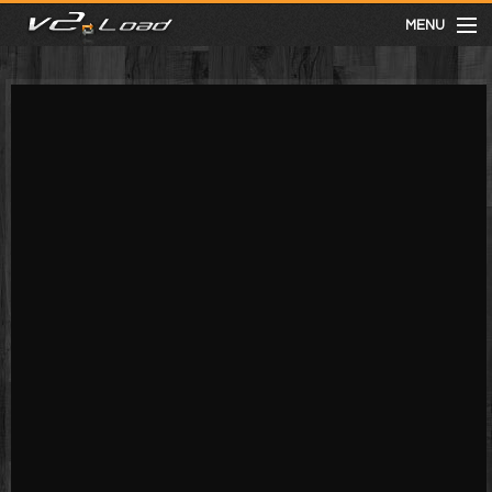
MENU
meist gesehen
neuste
kategorien
Menu
mit facebook anmelden
Informationen