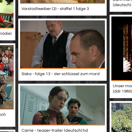
(deutsch)
Vorstadtweiber (3) - staffel 1 folge 3
mödie)
Siska - folge 13 - der schlüssel zum mord
Unser mann
(ddr 1980)
och
Carrie - teaser-trailer (deutsch) hd