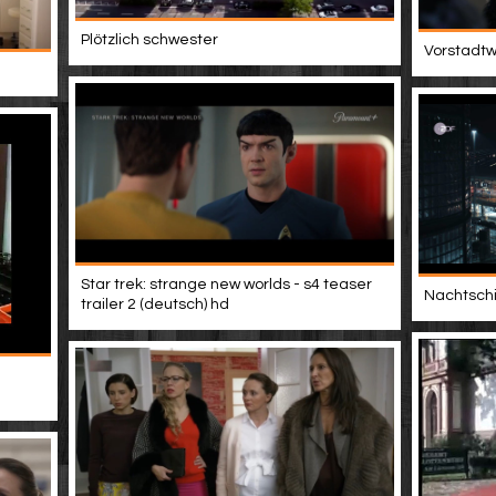
Plötzlich schwester
Vorstadtwe
Star trek: strange new worlds - s4 teaser
Nachtschic
trailer 2 (deutsch) hd