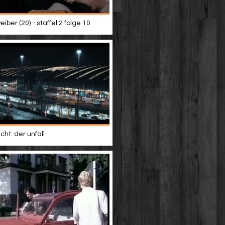
iber (20) - staffel 2 folge 10
ht: der unfall