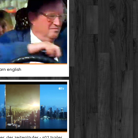
rn english
r: der zeitenläufer - s02 trailer