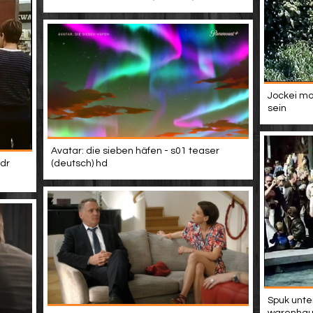
Jockei mo
sein
Avatar: die sieben häfen - s01 teaser
dr
(deutsch) hd
Spuk unte