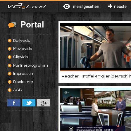
meist gesehen
neuste
Portal
Dailyvids
Movievids
Clipvids
Partnerprogramm
Impressum
Reacher - staffel 4 trailer (deutsch) 
Disclaimer
AGB