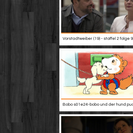
Vorstadtweiber (19) - staffel 2 folge 9
Bobo s01e24-bobo und der hund puc