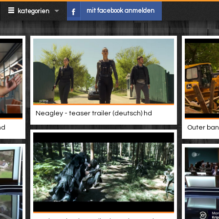
mit facebook anmelden
kategorien
Neagley - teaser trailer (deutsch) hd
hd
Outer bank