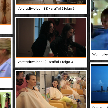
Vorstadtweiber (13) - staffel 2 folge 3
Wanna lea
Vorstadtweiber (9) - staffel 1 folge 9
Dark matte