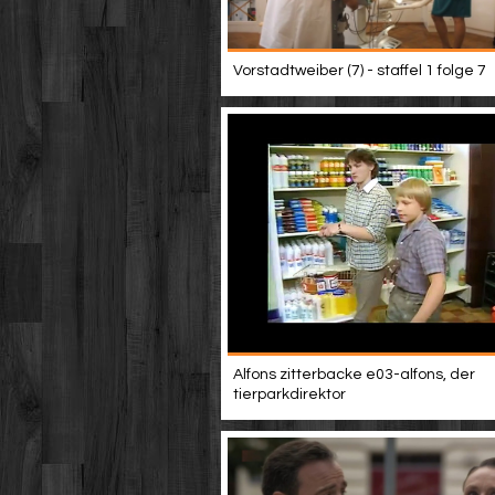
Vorstadtweiber (7) - staffel 1 folge 7
Alfons zitterbacke e03-alfons, der
tierparkdirektor