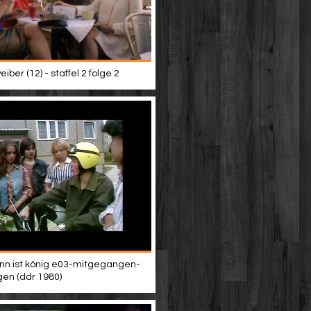
iber (12) - staffel 2 folge 2
n ist könig e03-mitgegangen-
en (ddr 1980)