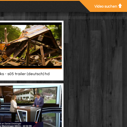
Video suchen
s - s05 trailer (deutsch) hd