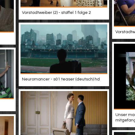
Vorstadtweiber (2) - staffel 1 folge 2
Vorstadtwe
Neuromancer - s01 teaser (deutsch) hd
Unser man
mitgefang