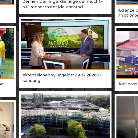
Der herr der ringe: die ringe der macht -
s03 teaser trailer (deutsch) hd
Aktenzeic
29.07.202
Aktenzeichen xy ungelöst 29.07.2026 juli
sendung
nd
Ted lasso 