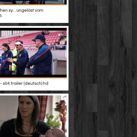
hen xy... ungelöst vom
6
- s04 trailer (deutsch) hd