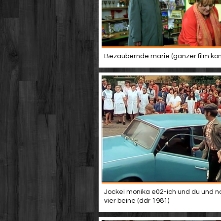
Bezaubernde marie (ganzer film ko
Jockei monika e02-ich und du und n
vier beine (ddr 1981)