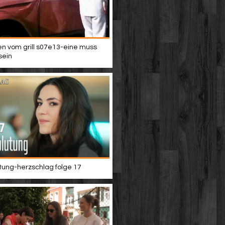
n vom grill s07e13-eine muss
sein
tung-herzschlag folge 17