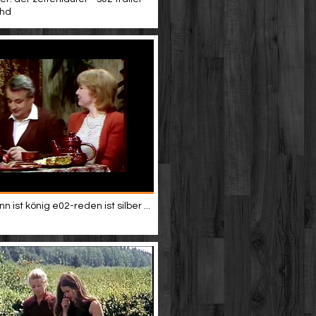
 hd
 ist könig e02-reden ist silber ...