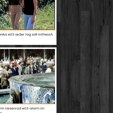
nika e03-jeder tag soll mittwoch
rm riesenrad e03-alarm im