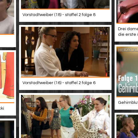
Vorstadtweiber (18) - staffel 2 folge 8
Drei dame
die erste 
Vorstadtweiber (16) - staffel 2 folge 6
Gehirnblu
ki