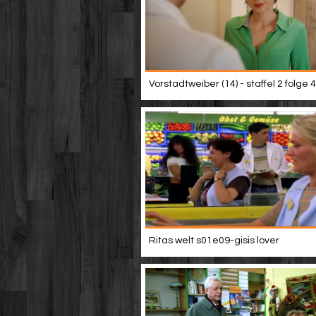
Vorstadtweiber (14) - staffel 2 folge 4
Ritas welt s01e09-gisis lover