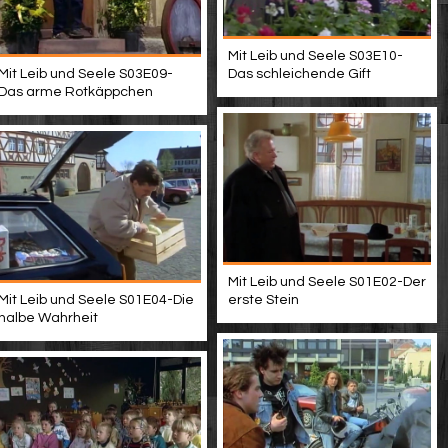
Mit Leib und Seele S03E10-
Mit Leib und Seele S03E09-
Das schleichende Gift
Das arme Rotkäppchen
Mit Leib und Seele S01E02-Der
Mit Leib und Seele S01E04-Die
erste Stein
halbe Wahrheit