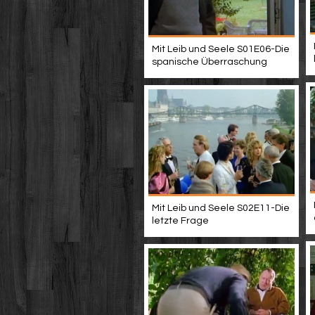
Mit Leib und Seele S01E06-Die
spanische Überraschung
Mit Leib und Seele S02E11-Die
letzte Frage