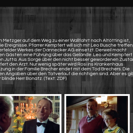
 Metzger auf dem Weg zu einer Wallfahrt nach Altötting ist,
e Ereignisse. Pfarrer Kempfert will sich mit Leo Busche treffen
berfelder Werkes der Dannecker AG einsetzt. Derweil macht
en Gästen eine Führung über das Gelände. Leo und Kempfert
von Jutta. Aus Sorge über den nicht besser gewordenen Zust
fert den Arzt. Nur wenig später wird Rosi ins Krankenhaus
ung in der Familie Brecher endet mit dem Tod Brechers. Die
sen Angaben über den Tatverlauf die richtigen sind. Aber es gi
 blinde Herr Bonatz. (Text: ZDF)