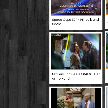
Space Cops E04 - Mit Leib und
Seele
Mit Leib und Seele S04E01-Der
arme Hund