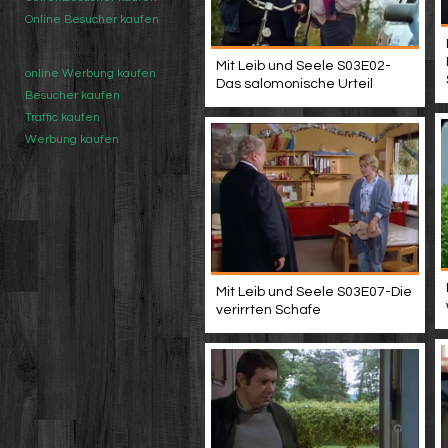
Online Besucher kaufen
Mit Leib und Seele S03E02-
online Werbung kaufen
Das salomonische Urteil
Besucher kaufen
Traffic kaufen
Werbung kaufen
Mit Leib und Seele S03E07-Die
verirrten Schafe