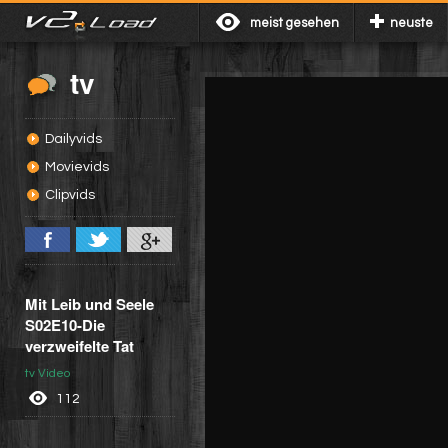
meist gesehen
neuste
tv
Dailyvids
Movievids
Clipvids
Mit Leib und Seele
S02E10-Die
verzweifelte Tat
tv Video
112