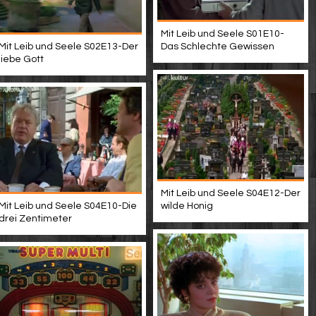
Mit Leib und Seele S01E10-
Mit Leib und Seele S02E13-Der
Das Schlechte Gewissen
liebe Gott
Mit Leib und Seele S04E12-Der
Mit Leib und Seele S04E10-Die
wilde Honig
drei Zentimeter