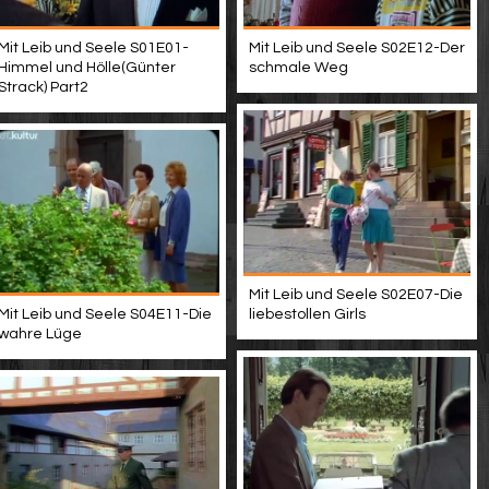
Mit Leib und Seele S01E01-
Mit Leib und Seele S02E12-Der
Himmel und Hölle(Günter
schmale Weg
Strack) Part2
Mit Leib und Seele S02E07-Die
Mit Leib und Seele S04E11-Die
liebestollen Girls
wahre Lüge