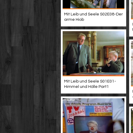
Mit Leib und Seele S02E08-Der
arme Hiob
Mit Leib und Seele S01E01-
Himmel und Hölle Part1