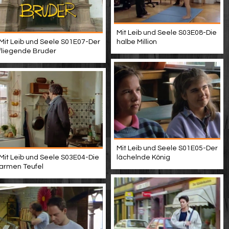
Mit Leib und Seele S03E08-Die
Mit Leib und Seele S01E07-Der
halbe Million
fliegende Bruder
Mit Leib und Seele S01E05-Der
Mit Leib und Seele S03E04-Die
lächelnde König
armen Teufel