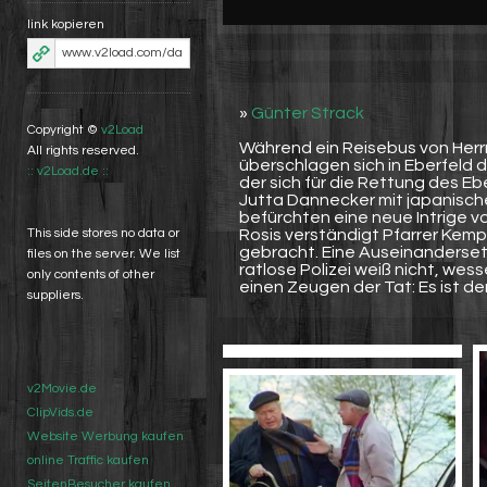
link kopieren
»
Günter Strack
Copyright ©
v2Load
Während ein Reisebus von Herrn
All rights reserved.
überschlagen sich in Eberfeld di
:: v2Load.de ::
der sich für die Rettung des E
Jutta Dannecker mit japanisch
befürchten eine neue Intrige 
Rosis verständigt Pfarrer Kemp
This side stores no data or
gebracht. Eine Auseinandersetz
files on the server. We list
ratlose Polizei weiß nicht, wes
only contents of other
einen Zeugen der Tat: Es ist der
suppliers.
v2Movie.de
ClipVids.de
Website Werbung kaufen
online Traffic kaufen
SeitenBesucher kaufen