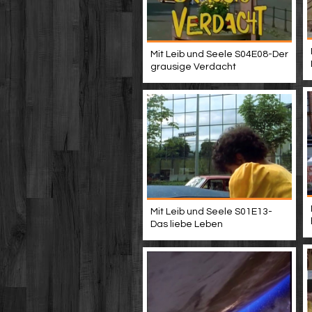
Mit Leib und Seele S04E08-Der
grausige Verdacht
Mit Leib und Seele S01E13-
Das liebe Leben