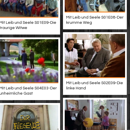
Mit Leib und Seele S01E08-Der
Mit Leib und Seele S01E09-Die
krumme Weg
traurige Witwe
Mit Leib und Seele S02E09-Die
Mit Leib und Seele S04E03-Der
linke Hand
unheimliche Gast