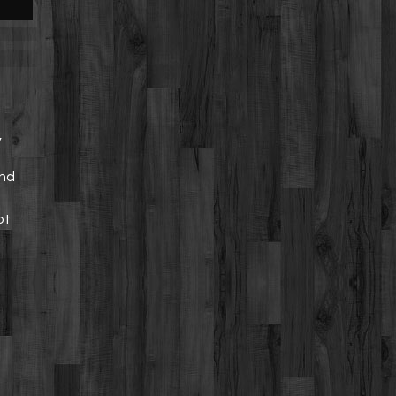
,
and
bt