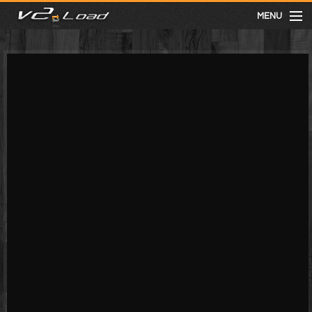
MENU
meist gesehen
neuste
kategorien
Menu
mit facebook anmelden
Informationen