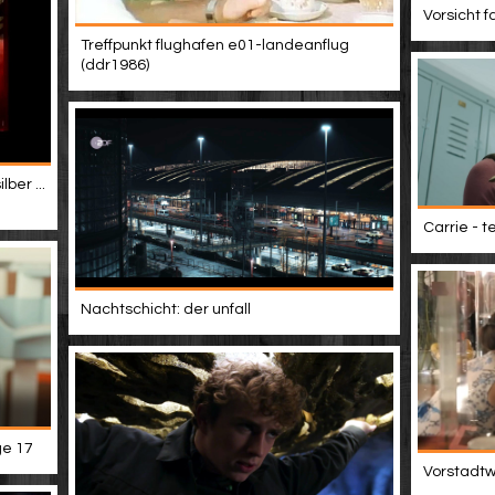
Vorsicht f
Treffpunkt flughafen e01-landeanflug
(ddr1986)
ber ...
Carrie - t
Nachtschicht: der unfall
ge 17
Vorstadtwe