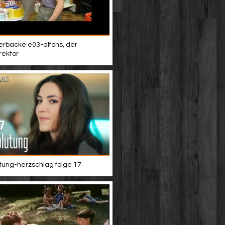
terbacke e03-alfons, der
rektor
tung-herzschlag folge 17