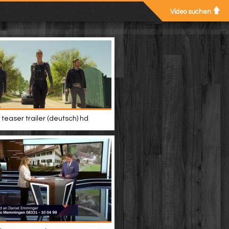
Video suchen
teaser trailer (deutsch) hd