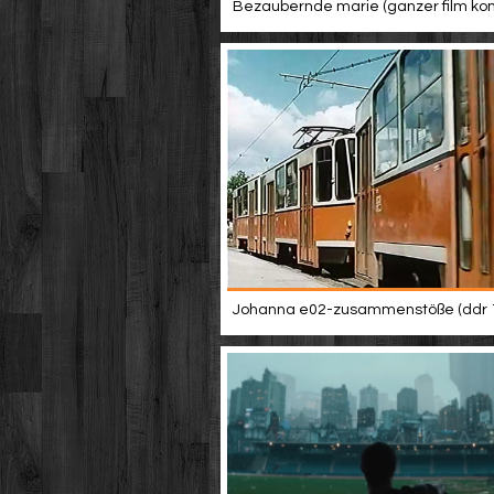
Bezaubernde marie (ganzer film ko
Johanna e02-zusammenstöße (ddr 