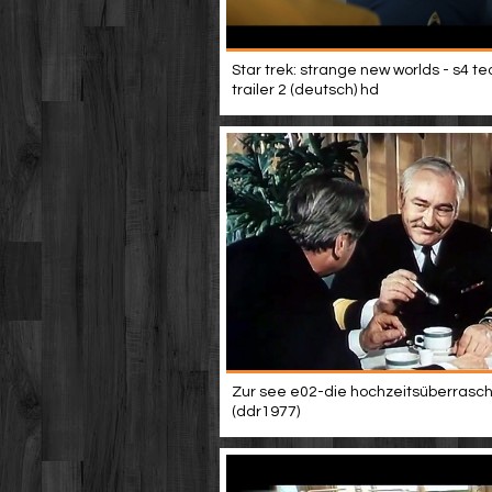
Star trek: strange new worlds - s4 t
trailer 2 (deutsch) hd
Zur see e02-die hochzeitsüberrasc
(ddr1977)