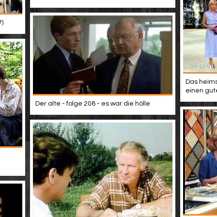
7)
Das heims
einen gut
Der alte - folge 208 - es war die hölle