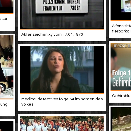
easer
Alfons zit
tierparkdi
Aktenzeichen xy vom 17.04.1970
Gehirnblu
Medical detectives folge 54 im namen des
hung
volkes