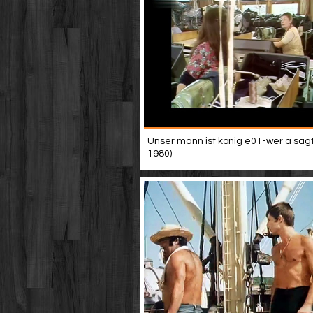
Unser mann ist könig e01-wer a sagt 
1980)