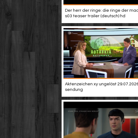
Der herr der ringe: die ringe der mac
s03 teaser trailer (deutsch) hd
Aktenzeichen xy ungelöst 29.07.2026 
sendung