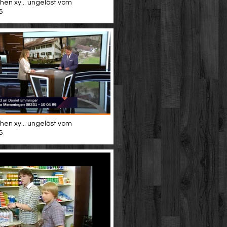
hen xy... ungelöst vom
6
hen xy... ungelöst vom
6