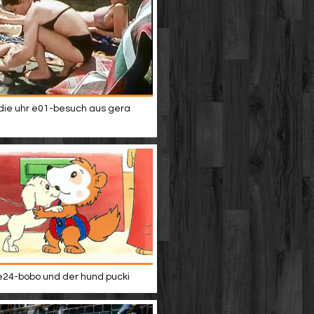
ie uhr e01-besuch aus gera
24-bobo und der hund pucki