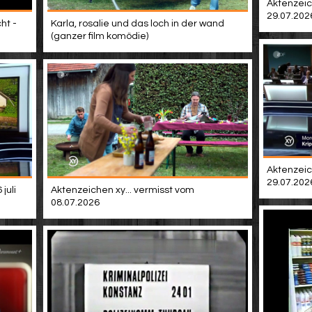
Aktenzeic
29.07.202
ht -
Karla, rosalie und das loch in der wand
(ganzer film komödie)
Aktenzeic
29.07.202
juli
Aktenzeichen xy... vermisst vom
08.07.2026