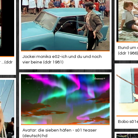
Rund um d
(ddr 1986)
Jockei monika e02-ich und du und noch
...(ddr
vier beine (ddr 1981)
Bobo s01e
Avatar: die sieben häfen - s01 teaser
(deutsch) hd