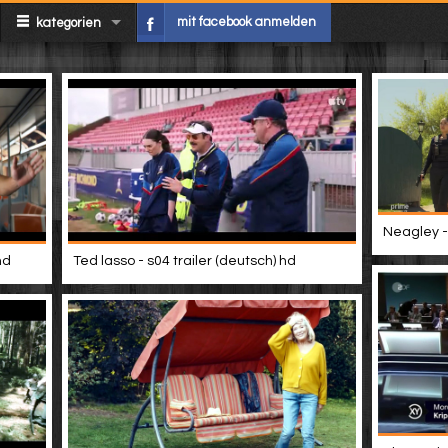
mit facebook anmelden
kategorien
Neagley - 
hd
Ted lasso - s04 trailer (deutsch) hd