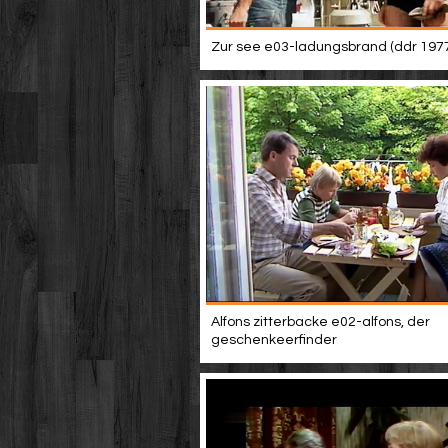
Zur see e03-ladungsbrand (ddr 197
Alfons zitterbacke e02-alfons, der
geschenkeerfinder