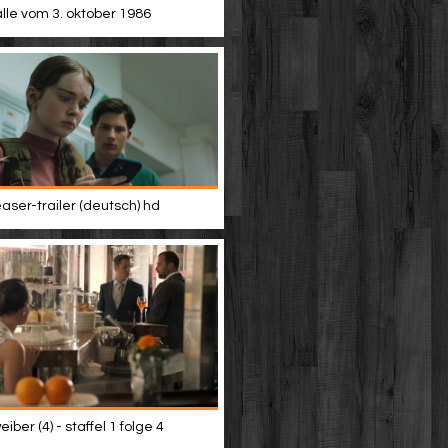
alle vom 3. oktober 1986
easer-trailer (deutsch) hd
iber (4) - staffel 1 folge 4