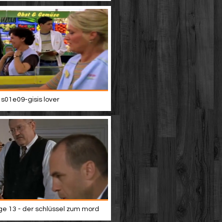
 s01e09-gisis lover
lge 13 - der schlüssel zum mord