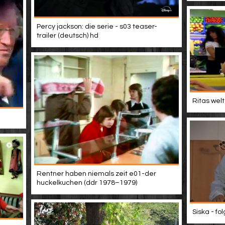
Percy jackson: die serie - s03 teaser-
trailer (deutsch) hd
Ritas welt
Rentner haben niemals zeit e01-der
huckelkuchen (ddr 1978–1979)
Siska - fo