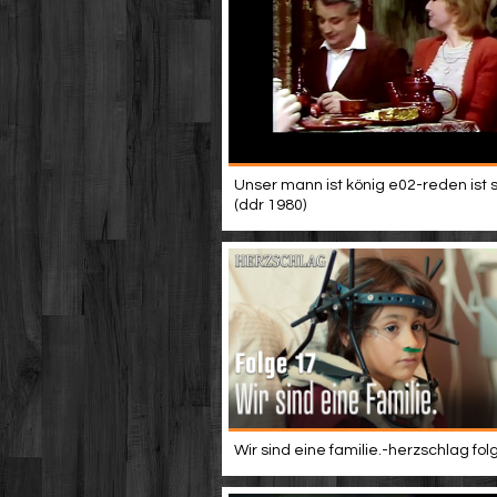
Unser mann ist könig e02-reden ist sil
(ddr 1980)
Wir sind eine familie.-herzschlag fol