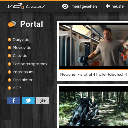
meist gesehen
neuste
Portal
Dailyvids
Movievids
Clipvids
Partnerprogramm
Impressum
Reacher - staffel 4 trailer (deutsch) 
Disclaimer
AGB