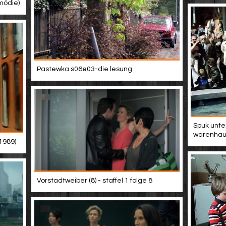
mödie)
Pastewka s06e03-die lesung
Spuk unte
warenhau
1989)
Vorstadtweiber (8) - staffel 1 folge 8