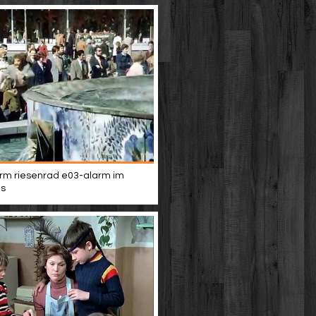
rm riesenrad e03-alarm im
s