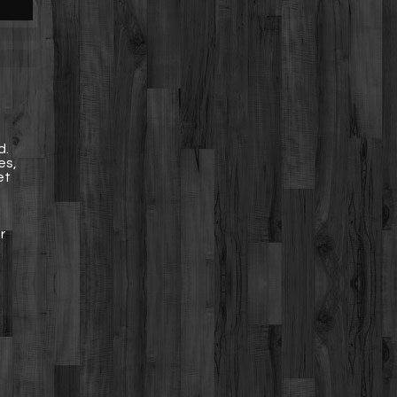
d.
es,
et
r