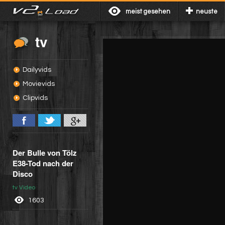
meist gesehen
neuste
tv
Dailyvids
Movievids
Clipvids
Der Bulle von Tölz
E38-Tod nach der
Disco
tv Video
1603