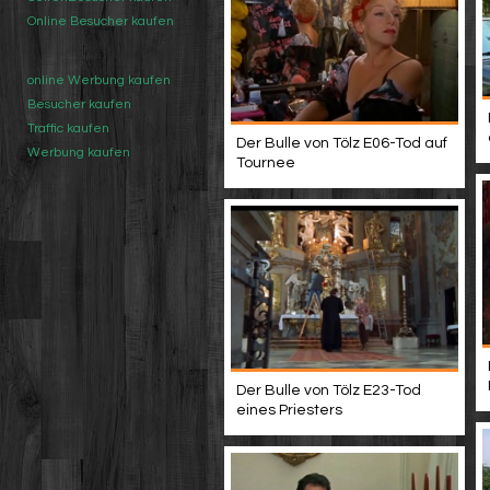
Online Besucher kaufen
online Werbung kaufen
Besucher kaufen
Traffic kaufen
Der Bulle von Tölz E06-Tod auf
Werbung kaufen
Tournee
Der Bulle von Tölz E23-Tod
eines Priesters