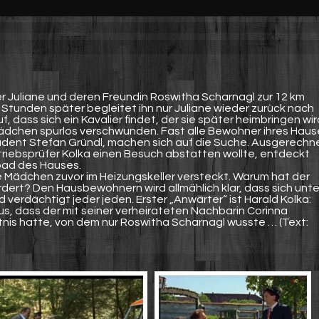
er Juliane und deren Freundin Roswitha Scharnagl zur 12 km
 Stunden später begleitet ihn nur Juliane wieder zurück nach
, dass sich ein Kavalier findet, der sie später heimbringen wir
dchen spurlos verschwunden. Fast alle Bewohner ihres Haus
tudent Stefan Gründl, machen sich auf die Suche. Ausgerechn
triebsprüfer Kolka einen Besuch abstatten wollte, entdeckt
ad des Hauses.
Mädchen zuvor im Heizungskeller versteckt. Warum hat der
ördert? Den Hausbewohnern wird allmählich klar, dass sich unte
d verdächtigt jeder jeden. Erster „Anwärter“ ist Harald Kolka:
s, dass der mit seiner verheirateten Nachbarin Corinna
tnis hatte, von dem nur Roswitha Scharnagl wusste … (Text: