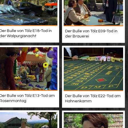
Der Bulle von Tölz E18-Tod in
Der Bulle von Tölz E09-Tod in
der Walpurgisnacht
der Brauerei
Der Bulle von Tölz E13-Tod am
Der Bulle von Tölz E22-Tod am
Rosenmontag
Hahnenkamm