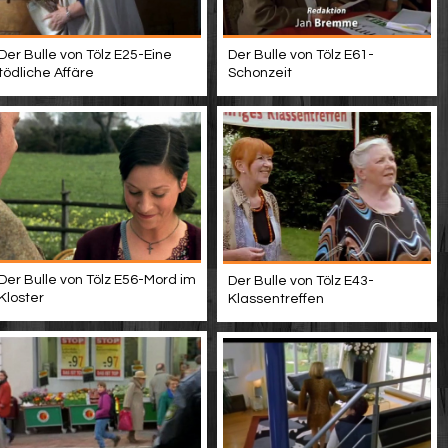
Der Bulle von Tölz E25-Eine
Der Bulle von Tölz E61-
tödliche Affäre
Schonzeit
Der Bulle von Tölz E56-Mord im
Der Bulle von Tölz E43-
Kloster
Klassentreffen