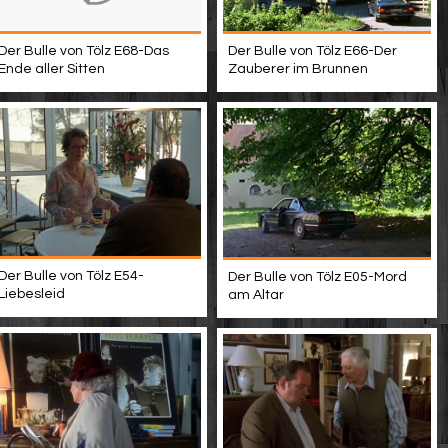
Der Bulle von Tölz E66-Der
Der Bulle von Tölz E68-Das
Zauberer im Brunnen
Ende aller Sitten
Der Bulle von Tölz E54-
Der Bulle von Tölz E05-Mord
Liebesleid
am Altar