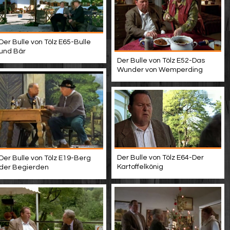
Der Bulle von Tölz E65-Bulle
und Bär
Der Bulle von Tölz E52-Das
Wunder von Wemperding
Der Bulle von Tölz E64-Der
Der Bulle von Tölz E19-Berg
Kartoffelkönig
der Begierden