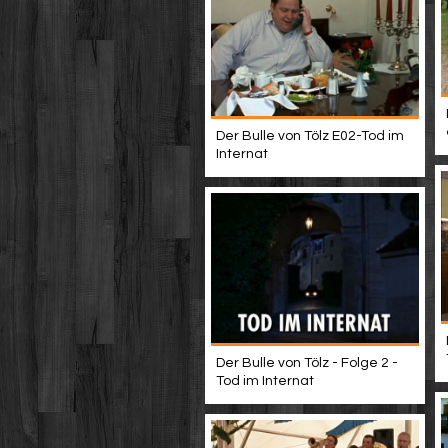
Der Bulle von Tölz E02-Tod im
Internat
Der Bulle von Tölz - Folge 2 -
Tod im Internat