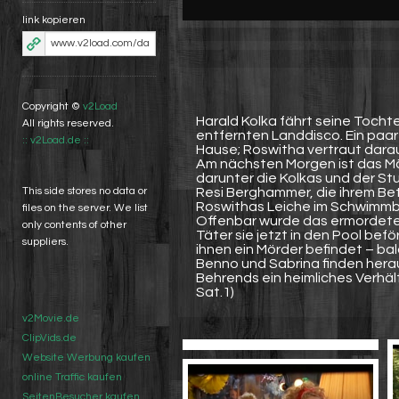
link kopieren
Copyright ©
v2Load
Harald Kolka fährt seine Tocht
All rights reserved.
entfernten Landdisco. Ein paar
:: v2Load.de ::
Hause; Roswitha vertraut darauf
Am nächsten Morgen ist das Mä
darunter die Kolkas und der S
Resi Berghammer, die ihrem Be
This side stores no data or
Roswithas Leiche im Schwimmb
files on the server. We list
Offenbar wurde das ermordete 
only contents of other
Täter sie jetzt in den Pool bef
suppliers.
ihnen ein Mörder befindet – bal
Benno und Sabrina finden herau
Behrends ein heimliches Verhäl
Sat.1)
v2Movie.de
ClipVids.de
Website Werbung kaufen
online Traffic kaufen
SeitenBesucher kaufen