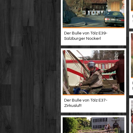
Der Bulle von Tölz E39-
Salzburger Nockerl
Der Bulle von Tölz E37-
Zirkusluft