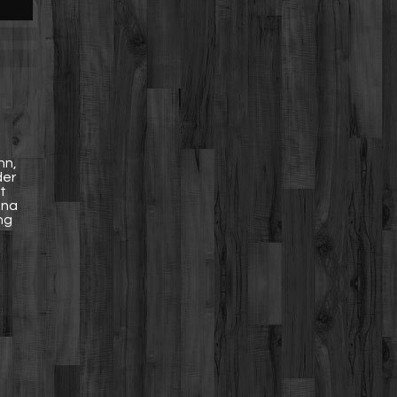
hn,
der
t
nna
ng