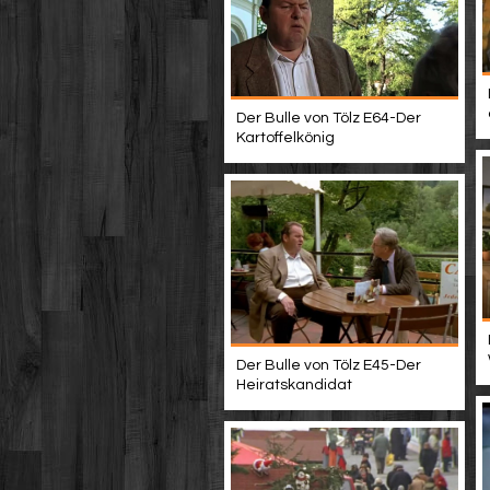
Der Bulle von Tölz E64-Der
Kartoffelkönig
Der Bulle von Tölz E45-Der
Heiratskandidat