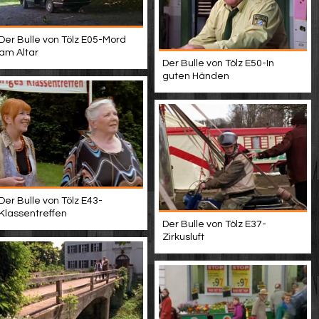
Der Bulle von Tölz E05-Mord
am Altar
Der Bulle von Tölz E50-In
guten Händen
Der Bulle von Tölz E43-
Klassentreffen
Der Bulle von Tölz E37-
Zirkusluft