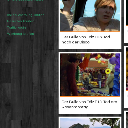
online Werbung kaufen
Besucher kaufen
Traffic kaufen
Werbung kaufen
Der Bulle von Tölz E38-Tod
nach der Disco
Der Bulle von Tölz E13-Tod am
Rosenmontag