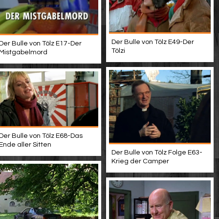
Der Bulle von Tölz E49-Der
Der Bulle von Tölz E17-Der
Tölzi
Mistgabelmord
Der Bulle von Tölz E68-Das
Ende aller Sitten
Der Bulle von Tölz Folge E63-
Krieg der Camper