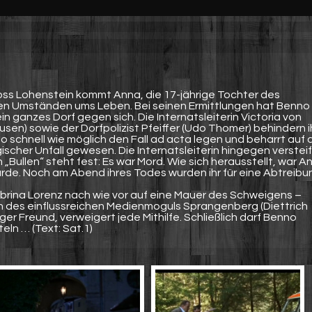
oss Lohenstein kommt Anna, die 17-jährige Tochter des
en Umständen ums Leben. Bei seinen Ermittlungen hat Benno
 ganzes Dorf gegen sich. Die Internatsleiterin Victoria von
sen) sowie der Dorfpolizist Pfeiffer (Udo Thomer) behindern i
 so schnell wie möglich den Fall ad acta legen und beharrt auf 
gischer Unfall gewesen. Die Internatsleiterin hingegen versteif
 „Bullen“ steht fest: Es war Mord. Wie sich herausstellt, war A
rde. Noch am Abend ihres Todes wurden ihr für eine Abtreibu
rina Lorenz nach wie vor auf eine Mauer des Schweigens –
hn des einflussreichen Medienmoguls Sprangenberg (Diettrich
r Freund, verweigert jede Mithilfe. Schließlich darf Benno
eln … (Text: Sat.1)