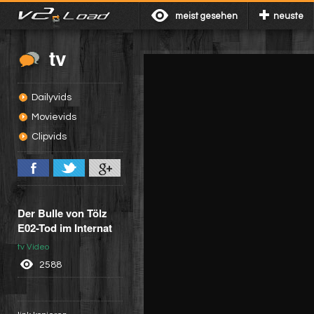
meist gesehen
neuste
tv
Dailyvids
Movievids
Clipvids
Der Bulle von Tölz
E02-Tod im Internat
tv Video
2588