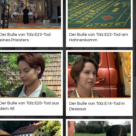
Der Bulle von Tölz E22-Tod am
Der Bulle von Tölz E23-Tod
Hahnenkamm
eines Priesters
Der Bulle von Tölz E20-Tod aus
Der Bulle von Tölz E14-Tod in
dem All
Dessous