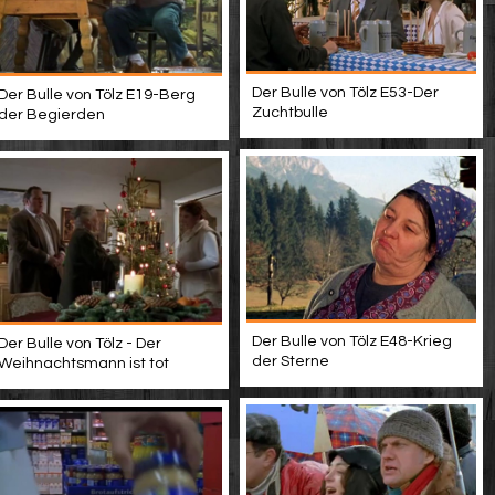
Der Bulle von Tölz E53-Der
Der Bulle von Tölz E19-Berg
Zuchtbulle
der Begierden
Der Bulle von Tölz E48-Krieg
Der Bulle von Tölz - Der
der Sterne
Weihnachtsmann ist tot