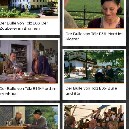
Der Bulle von Tölz E66-Der
Zauberer im Brunnen
Der Bulle von Tölz E56-Mord im
Kloster
Der Bulle von Tölz E65-Bulle
Der Bulle von Tölz E16-Mord im
und Bär
Irrenhaus