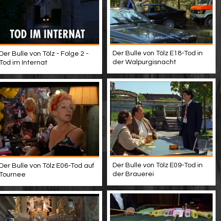
Der Bulle von Tölz E18-Tod in
Der Bulle von Tölz - Folge 2 -
der Walpurgisnacht
Tod im Internat
Der Bulle von Tölz E09-Tod in
Der Bulle von Tölz E06-Tod auf
der Brauerei
Tournee