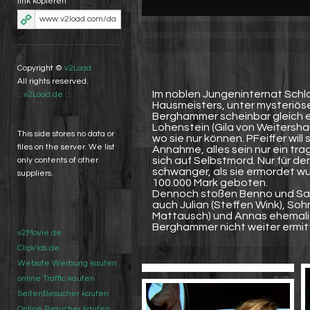
link kopieren
Copyright ©
v2Load
All rights reserved.
Im noblen Jungeninternat Schl
:: v2Load.de ::
Hausmeisters, unter mysteriös
Berghammer scheinbar gleich ein
Lohenstein (Gila von Weitershau
This side stores no data or
wo sie nur können. PFeiffer will
files on the server. We list
Annahme, alles sein nur ein tra
sich auf Selbstmord. Nur für den
only contents of other
schwanger, als sie ermordet wu
suppliers.
100.000 Mark geboten.
Dennoch stoßen Benno und Sab
auch Julian (Steffen Wink), So
Mattausch) und Annas ehemalige
Berghammer nicht weiter ermitt
v2Movie.de
ClipVids.de
Website Werbung kaufen
online Traffic kaufen
SeitenBesucher kaufen
Online Besucher kaufen