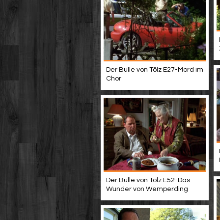
Der Bulle von Tölz E27-Mord im
Chor
Der Bulle von Tölz E52-Das
Wunder von Wemperding