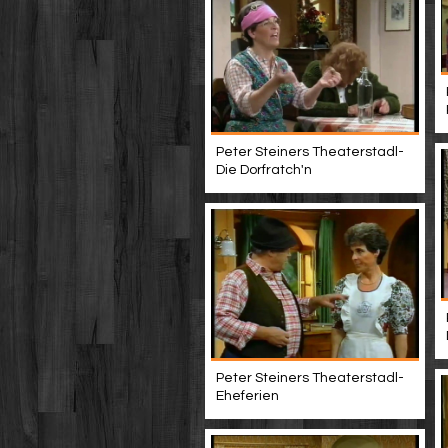
Peter Steiners Theaterstadl-
Die Dorfratch'n
Peter Steiners Theaterstadl-
Eheferien