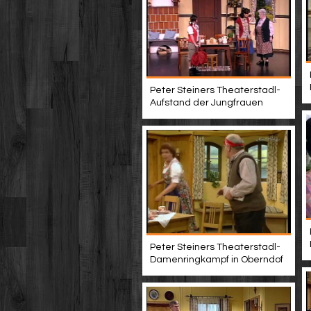
Peter Steiners Theaterstadl-
Aufstand der Jungfrauen
Peter Steiners Theaterstadl-
Damenringkampf in Oberndof