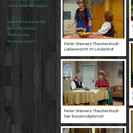
Online Besucher kaufen
online Werbung kaufen
Besucher kaufen
Traffic kaufen
Werbung kaufen
Peter Steiners Theaterstadl-
Liebesnacht im Lindenhof
Peter Steiners Theaterstadl-
Der Bauerndiplomat