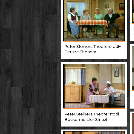
Peter Steiners Theaterstadl-
Der irre Theodor
Peter Steiners Theaterstadl-
Bäckermeister Striezl