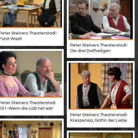
Peter Steiners Theaterstadl-
Fürst Wastl
Peter Steiners Theaterstadl-
Die drei Dorfheiligen
Peter Steiners Theaterstadl
E01-Wenn die Liab net wär
Peter Steiners Theaterstadl-
Kreszensia, Göttin der Liebe