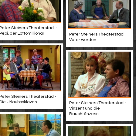
Peter Steiners Theaterstadl -
Pepi, der Lottomillionär
Peter Steiners Theaterstadl-
Vater werden.....
Peter Steiners Theaterstadl-
Die Urlaubssklaven
Peter Steiners Theaterstadl-
Vinzent und die
Bauchtänzerin