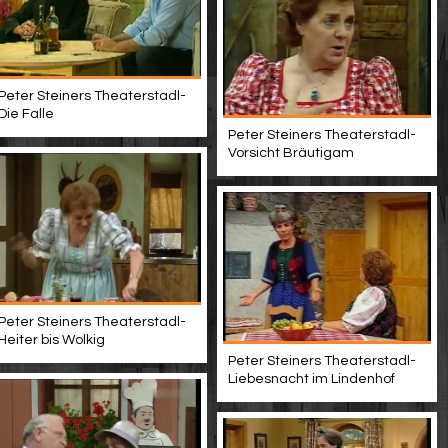
Peter Steiners Theaterstadl-
Die Falle
Peter Steiners Theaterstadl-
Vorsicht Bräutigam
Peter Steiners Theaterstadl-
Heiter bis Wolkig
Peter Steiners Theaterstadl-
Liebesnacht im Lindenhof