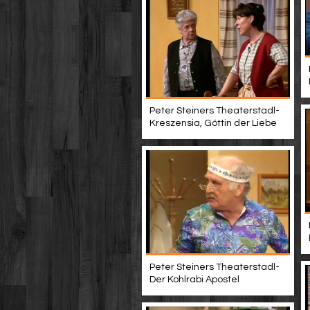
Peter Steiners Theaterstadl-
Kreszensia, Göttin der Liebe
Peter Steiners Theaterstadl-
Der Kohlrabi Apostel