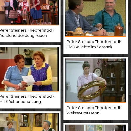
Peter Steiners Theaterstadl-
Aufstand der Jungfrauen
Peter Steiners Theaterstadl-
Die Geliebte im Schrank
Peter Steiners Theaterstadl-
Mit Küchenbenutzung
Peter Steiners Theaterstadl-
Weisswurst Benni