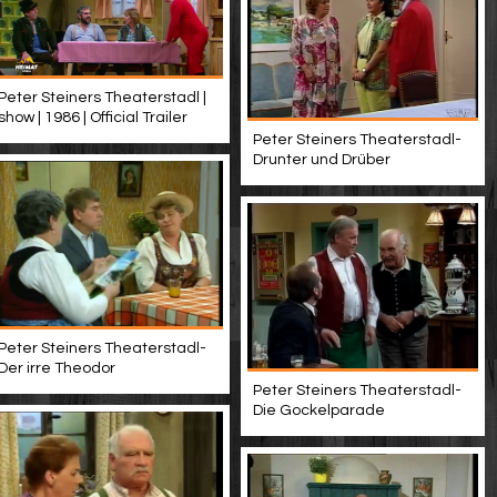
Peter Steiners Theaterstadl |
show | 1986 | Official Trailer
Peter Steiners Theaterstadl-
Drunter und Drüber
Peter Steiners Theaterstadl-
Der irre Theodor
Peter Steiners Theaterstadl-
Die Gockelparade