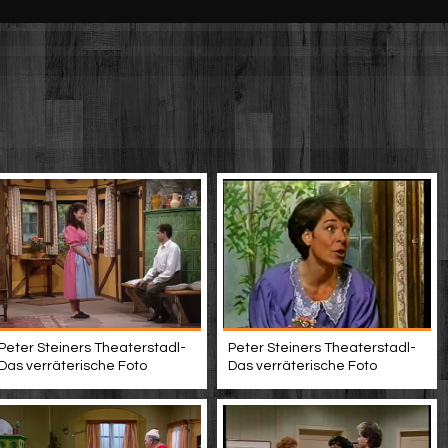
Peter Steiners Theaterstadl-
Peter Steiners Theaterstadl-
Das verräterische Foto
Das verräterische Foto