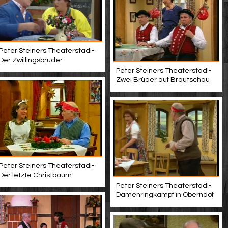
Peter Steiners Theaterstadl-
Der Zwillingsbruder
Peter Steiners Theaterstadl-
Zwei Brüder auf Brautschau
Peter Steiners Theaterstadl-
Der letzte Christbaum
Peter Steiners Theaterstadl-
Damenringkampf in Oberndof