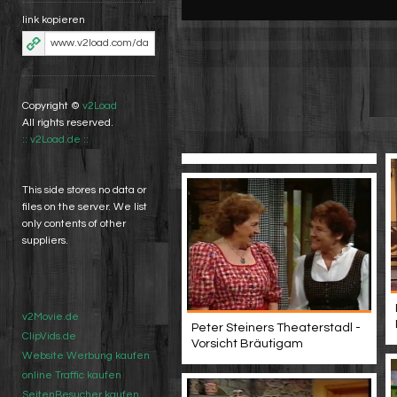
link kopieren
Copyright ©
v2Load
All rights reserved.
:: v2Load.de ::
This side stores no data or
files on the server. We list
only contents of other
suppliers.
v2Movie.de
Peter Steiners Theaterstadl -
ClipVids.de
Vorsicht Bräutigam
Website Werbung kaufen
online Traffic kaufen
SeitenBesucher kaufen