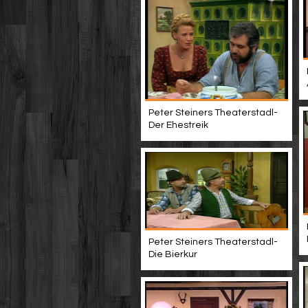
Peter Steiners Theaterstadl-
Der Ehestreik
Peter Steiners Theaterstadl-
Die Bierkur