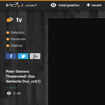
meist gesehen
neuste
tv
Dailyvids
Movievids
Clipvids
Peter Steiners
Theaterstadl -Das
damische Duo_cut(1)
tv Video
2138