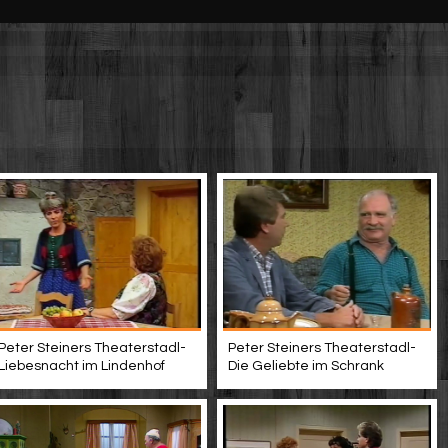
Peter Steiners Theaterstadl-
Peter Steiners Theaterstadl-
Liebesnacht im Lindenhof
Die Geliebte im Schrank