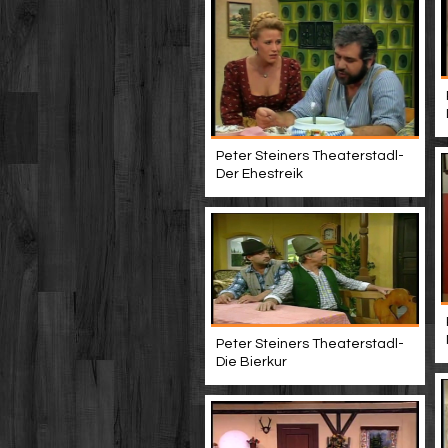
Peter Steiners Theaterstadl-
Der Ehestreik
Peter Steiners Theaterstadl-
Die Bierkur