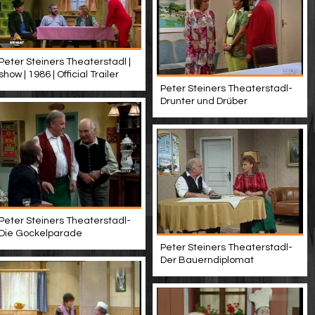
Peter Steiners Theaterstadl |
show | 1986 | Official Trailer
Peter Steiners Theaterstadl-
Drunter und Drüber
Peter Steiners Theaterstadl-
Die Gockelparade
Peter Steiners Theaterstadl-
Der Bauerndiplomat