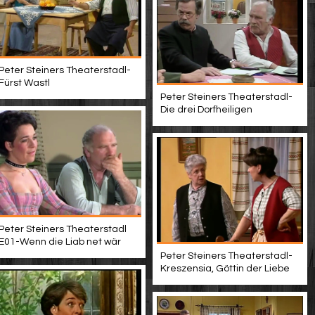
Peter Steiners Theaterstadl-
Fürst Wastl
Peter Steiners Theaterstadl-
Die drei Dorfheiligen
Peter Steiners Theaterstadl
E01-Wenn die Liab net wär
Peter Steiners Theaterstadl-
Kreszensia, Göttin der Liebe