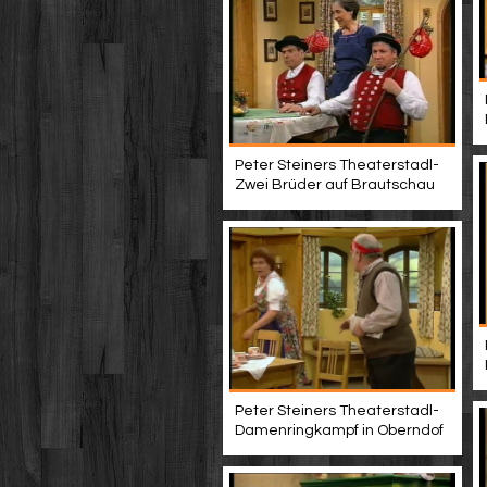
Peter Steiners Theaterstadl-
Zwei Brüder auf Brautschau
Peter Steiners Theaterstadl-
Damenringkampf in Oberndof