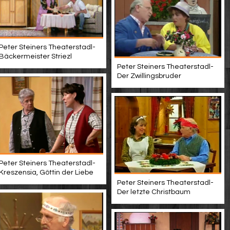
Peter Steiners Theaterstadl-
Bäckermeister Striezl
Peter Steiners Theaterstadl-
Der Zwillingsbruder
Peter Steiners Theaterstadl-
Kreszensia, Göttin der Liebe
Peter Steiners Theaterstadl-
Der letzte Christbaum