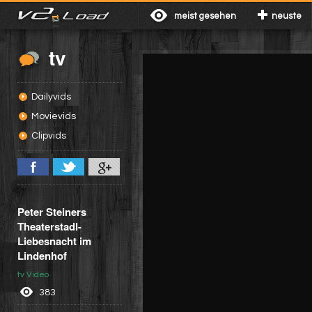
meist gesehen
neuste
tv
Dailyvids
Movievids
Clipvids
Peter Steiners
Theaterstadl-
Liebesnacht im
Lindenhof
tv Video
383