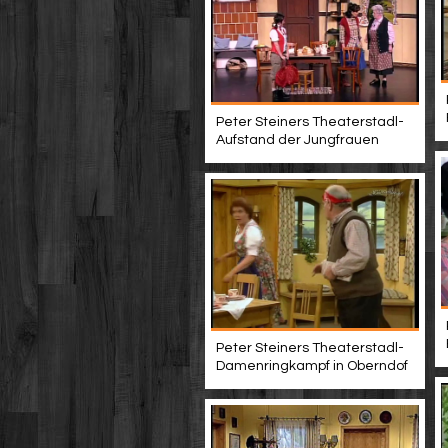
Peter Steiners Theaterstadl-
Aufstand der Jungfrauen
Peter Steiners Theaterstadl-
Damenringkampf in Oberndof