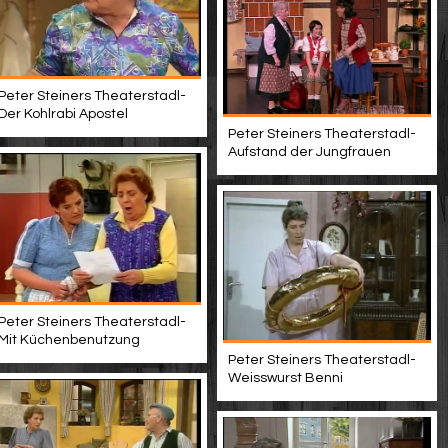
Peter Steiners Theaterstadl-
Der Kohlrabi Apostel
Peter Steiners Theaterstadl-
Aufstand der Jungfrauen
Peter Steiners Theaterstadl-
Mit Küchenbenutzung
Peter Steiners Theaterstadl-
Weisswurst Benni