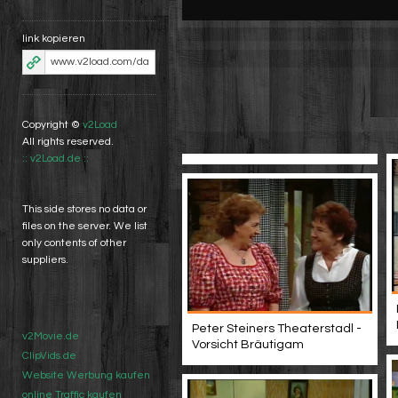
link kopieren
Copyright ©
v2Load
All rights reserved.
:: v2Load.de ::
This side stores no data or
files on the server. We list
only contents of other
suppliers.
Peter Steiners Theaterstadl -
v2Movie.de
Vorsicht Bräutigam
ClipVids.de
Website Werbung kaufen
online Traffic kaufen