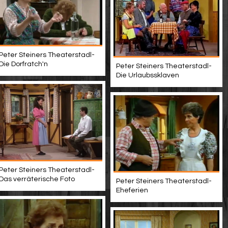
Peter Steiners Theaterstadl-
Die Dorfratch'n
Peter Steiners Theaterstadl-
Die Urlaubssklaven
Peter Steiners Theaterstadl-
Das verräterische Foto
Peter Steiners Theaterstadl-
Eheferien