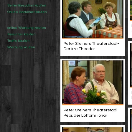
SeitenBesucher kaufen
Online Besucher kaufen
online Werbung kaufen
Besucher kaufen
Traffic kaufen
Peter Steiners Theaterstadl-
Werbung kaufen
Der irre Theodor
Peter Steiners Theaterstadl -
Pepi, der Lottomillionär