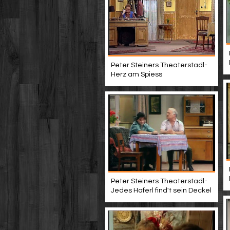
Peter Steiners Theaterstadl-
Herz am Spiess
Peter Steiners Theaterstadl-
Jedes Haferl find't sein Deckel