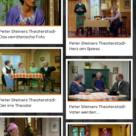
Peter Steiners Theaterstadl-
Das verräterische Foto
Peter Steiners Theaterstadl-
Herz am Spiess
Peter Steiners Theaterstadl-
Der irre Theodor
Peter Steiners Theaterstadl-
Vater werden.....