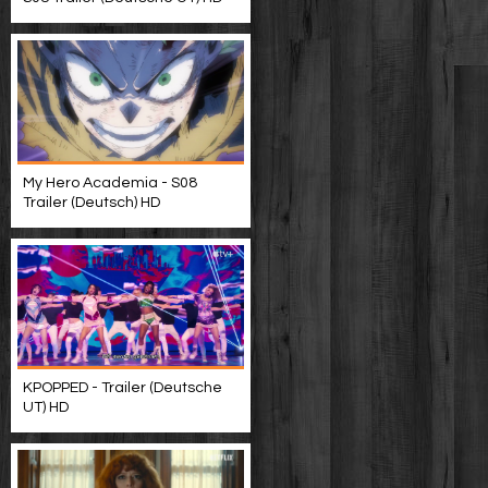
My Hero Academia - S08
Trailer (Deutsch) HD
KPOPPED - Trailer (Deutsche
UT) HD