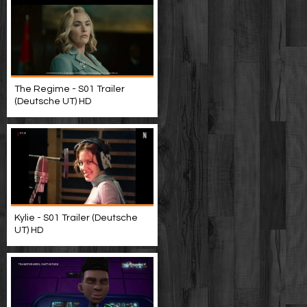
The Regime - S01 Trailer
(Deutsche UT) HD
Kylie - S01 Trailer (Deutsche
UT) HD