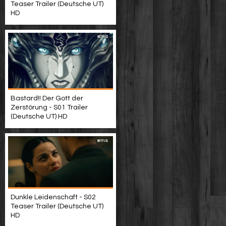
Teaser Trailer (Deutsche UT)
HD
Bastard!! Der Gott der
Zerstörung - S01 Trailer
(Deutsche UT) HD
Dunkle Leidenschaft - S02
Teaser Trailer (Deutsche UT)
HD