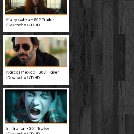
Matrjoschka - S02 Trailer
(Deutsche UT) HD
Narcos Mexico - S03 Trailer
(Deutsche UT) HD
Infiltration - S01 Trailer