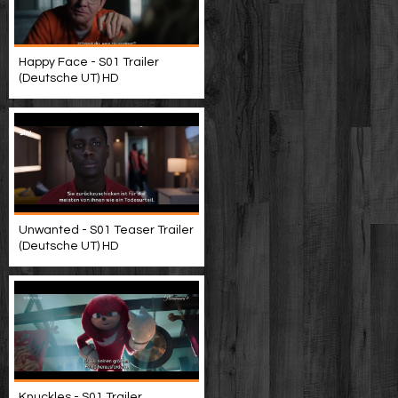
Happy Face - S01 Trailer
(Deutsche UT) HD
Unwanted - S01 Teaser Trailer
(Deutsche UT) HD
Knuckles - S01 Trailer