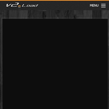
MENU
meist gesehen
neuste
kategorien
Menu
mit facebook anmelden
Informationen