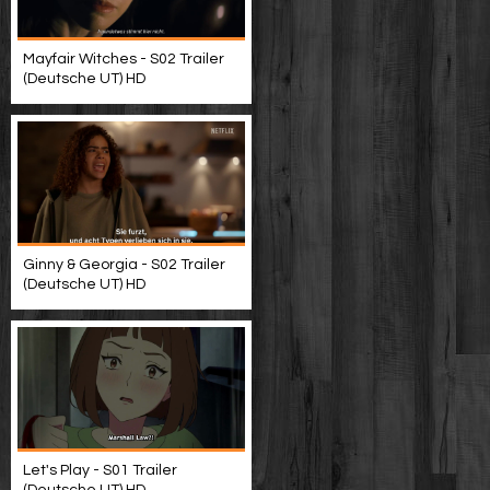
Mayfair Witches - S02 Trailer
(Deutsche UT) HD
Ginny & Georgia - S02 Trailer
(Deutsche UT) HD
Let's Play - S01 Trailer