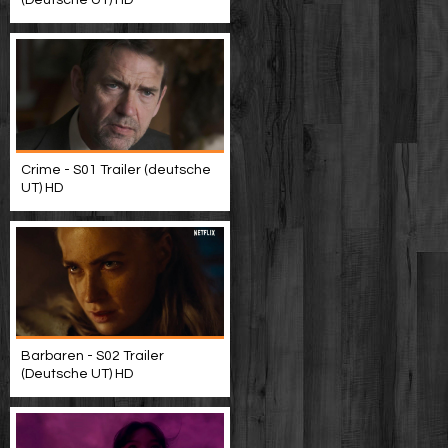
(Deutsche UT) HD
Crime - S01 Trailer (deutsche
UT) HD
Barbaren - S02 Trailer
(Deutsche UT) HD