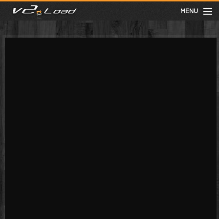
MENU
meist gesehen
neuste
kategorien
Menu
mit facebook anmelden
Informationen