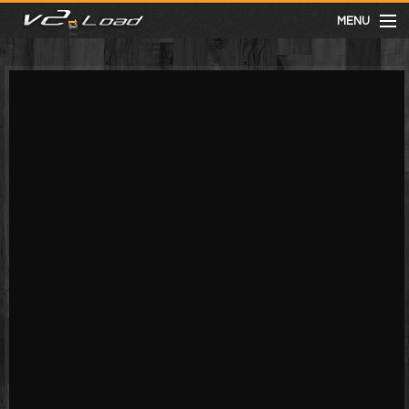
MENU
meist gesehen
neuste
kategorien
Menu
mit facebook anmelden
Informationen