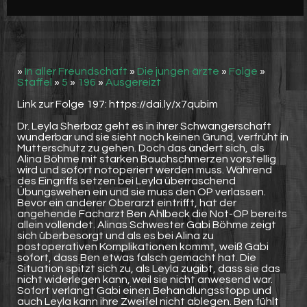
Werbung
Video suchen
»
In aller Freundschaft
»
Die jungen ärzte
»
Folge
»
Staffel
»
5
»
196
»
Ausgereizt
Link zur Folge 197: https://dai.ly/x7qubim
Dr. Leyla Sherbaz geht es in ihrer Schwangerschaft
wunderbar und sie sieht noch keinen Grund, verfrüht in
Mutterschutz zu gehen. Doch das ändert sich, als
Alina Böhme mit starken Bauchschmerzen vorstellig
wird und sofort notoperiert werden muss. Während
des Eingriffs setzen bei Leyla überraschend
Übungswehen ein und sie muss den OP verlassen.
Bevor ein anderer Oberarzt eintrifft, hat der
angehende Facharzt Ben Ahlbeck die Not-OP bereits
allein vollendet. Alinas Schwester Gabi Böhme zeigt
sich überbesorgt und als es bei Alina zu
postoperativen Komplikationen kommt, weiß Gabi
sofort, dass Ben etwas falsch gemacht hat. Die
Situation spitzt sich zu, als Leyla zugibt, dass sie das
nicht widerlegen kann, weil sie nicht anwesend war.
Sofort verlangt Gabi einen Behandlungsstopp und
auch Leyla kann ihre Zweifel nicht ablegen. Ben fühlt