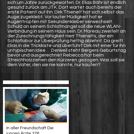
sich um Jahre zurückgeworfen. Dr. Elias Bähr ist endlich
gesund zurück am JTK. Dort wartet auch bereits der
erste Patient auf ihn: Dirk Thienelt hat sich selbst das
Auge zugeklebt. Vor lauter Müdigkeit hat er
Augentropfen mit Sekundenkleber verwechselt.
Schuld an seinem Schlafmangel soll die neue WLAN-
Verbindung in seinem Haus sein. Dr. Moreau zweifelt an
der Zurechnungsfähigkeit Herr Thienelts, der ein
Schlaflabor zur Überprüfung heftig ablehnt. Da greift
Elias in die Trickkiste und überführt Dirk mit einer für ihn
untypischen Idee … Derweil steht Bergers Geburtstag
bevor und ausgerechnet Rebecca hat beim
Streichholzziehen den Kürzeren gezogen. Was soll sie
dem Vater, den sie nie kannte, nur kaufen?
In aller Freundschaft Die
jungen Ärzte 376