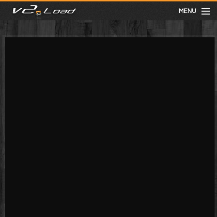
MENU
meist gesehen
neuste
kategorien
Menu
mit facebook anmelden
Informationen