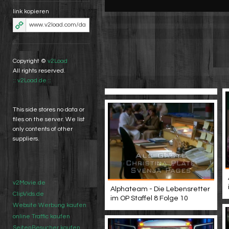
link kopieren
Copyright ©
v2Load
All rights reserved.
:: v2Load.de ::
This side stores no data or
files on the server. We list
only contents of other
suppliers.
v2Movie.de
Alphateam - Die Lebensretter
ClipVids.de
im OP Staffel 8 Folge 10
Website Werbung kaufen
online Traffic kaufen
SeitenBesucher kaufen