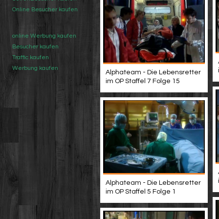
Online Besucher kaufen
online Werbung kaufen
Besucher kaufen
Traffic kaufen
Werbung kaufen
Alphateam - Die Lebensretter
im OP Staffel 7 Folge 15
Alphateam - Die Lebensretter
im OP Staffel 5 Folge 1