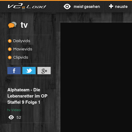
meist gesehen
neuste
tv
Dailyvids
Movievids
Clipvids
Alphateam - Die
Lebensretter im OP
Staffel 9 Folge 1
tv Video
52