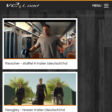
MENU
meist gesehen
neuste
kategorien
Reacher - staffel 4 trailer (deutsch) hd
Menu
mit facebook anmelden
Informationen
Neagley - teaser trailer (deutsch) hd