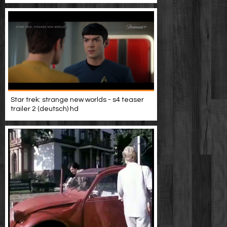
Star trek: strange new worlds - s4 teaser
trailer 2 (deutsch) hd