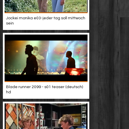
Jockei monika e03-jeder tag soll mittwoch
sein
Blade runner 2099 - s01 teaser (deutsch)
hd