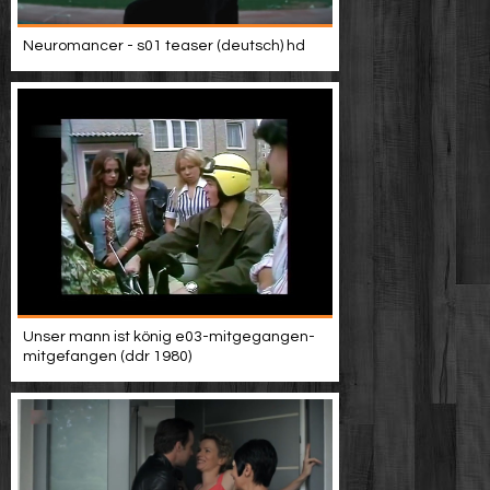
Neuromancer - s01 teaser (deutsch) hd
Unser mann ist könig e03-mitgegangen-
mitgefangen (ddr 1980)