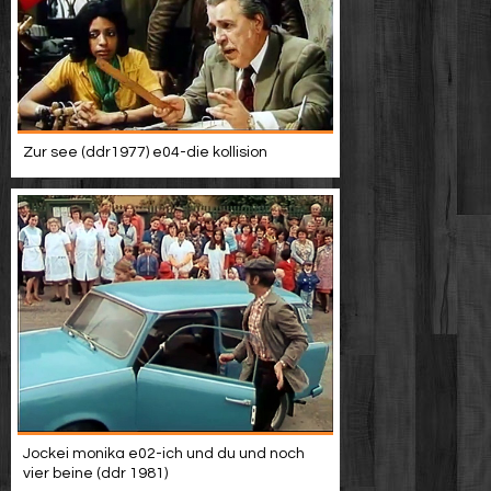
Zur see (ddr1977) e04-die kollision
Jockei monika e02-ich und du und noch
vier beine (ddr 1981)