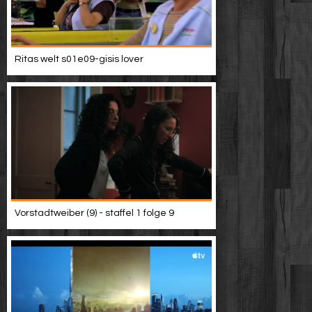
Ritas welt s01e09-gisis lover
Vorstadtweiber (9) - staffel 1 folge 9