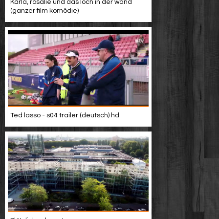
Karla, rosalie und das loch in der wand
(ganzer film komödie)
Ted lasso - s04 trailer (deutsch) hd