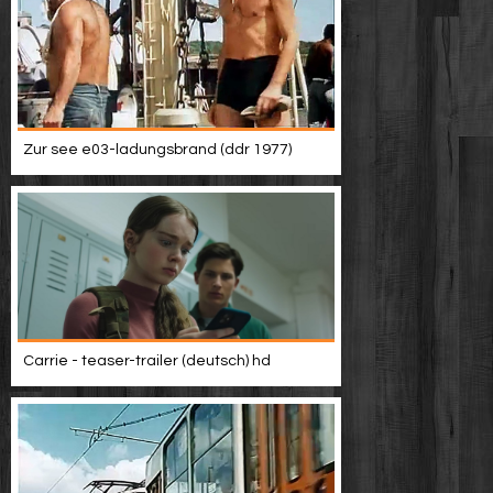
Zur see e03-ladungsbrand (ddr 1977)
Carrie - teaser-trailer (deutsch) hd