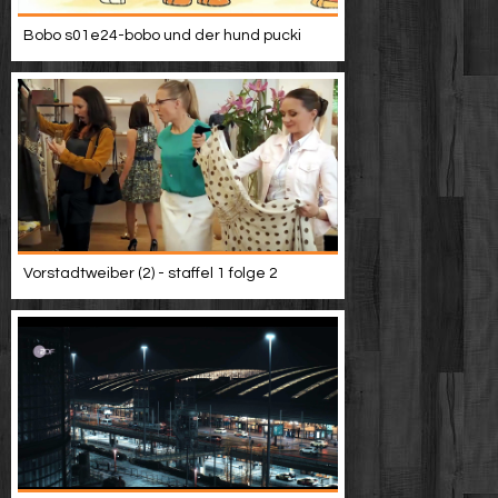
Bobo s01e24-bobo und der hund pucki
Vorstadtweiber (2) - staffel 1 folge 2