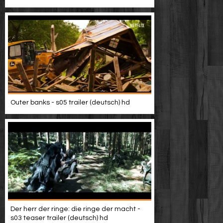
Video suchen
Outer banks - s05 trailer (deutsch) hd
Der herr der ringe: die ringe der macht -
s03 teaser trailer (deutsch) hd