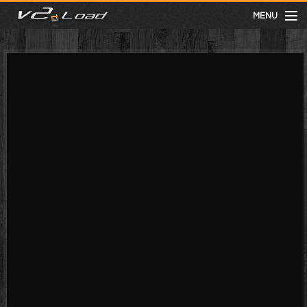
MENU
meist gesehen
neuste
kategorien
Menu
mit facebook anmelden
Informationen