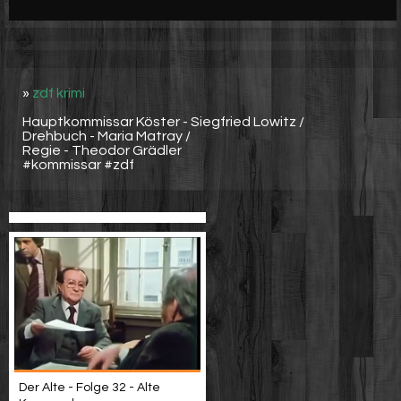
Werbung
Video suchen
»
zdf krimi
Hauptkommissar Köster - Siegfried Lowitz /
Drehbuch - Maria Matray /
Regie - Theodor Grädler
#kommissar #zdf
Der Alte - Folge 32 - Alte