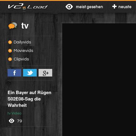
meist gesehen
neuste
tv
Dailyvids
Movievids
Clipvids
Ein Bayer auf Rügen
S02E08-Sag die
Wahrheit
tv Video
79