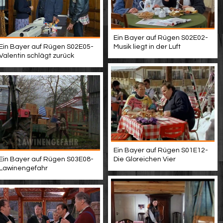
Ein Bayer auf Rügen S02E02-
Ein Bayer auf Rügen S02E05-
Musik liegt in der Luft
Valentin schlägt zurück
Ein Bayer auf Rügen S01E12-
Ein Bayer auf Rügen S03E08-
Die Gloreichen Vier
Lawinengefahr