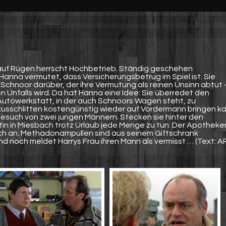
n auf Rügen herrscht Hochbetrieb. Ständig geschehen
Hanna vermutet, dass Versicherungsbetrug im Spiel ist. Sie
 Schnoor darüber, der ihre Vermutung als reinen Unsinn abtut 
en Unfalls wird. Da hat Hanna eine Idee: Sie überredet den
r Autowerkstatt, in der auch Schnoors Wagen steht, zu
xusschlitten kostengünstig wieder auf Vordermann bringen ka
such von zwei jungen Männern. Stecken sie hinter den
tin in Miesbach trotz Urlaub jede Menge zu tun: Der Apotheke
uch an. Methadonampullen sind aus seinem Giftschrank
 noch meldet Harrys Frau ihren Mann als vermisst … (Text: A