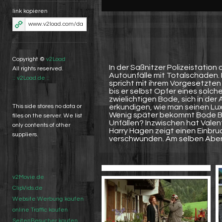
link kopieren
Copyright ©
v2Load
In der Saßnitzer Polizeistatio
All rights reserved.
Autounfälle mit Totalschaden. 
:: v2Load.de ::
spricht mit ihrem Vorgesetzten
bis er selbst Opfer eines solch
zwielichtigen Bode, sich in de
erkundigen, wie man seinen Lu
This side stores no data or
Wenig später bekommt Bode Be
files on the server. We list
Unfällen? Inzwischen hat Valen
only contents of other
Harry Hagen zeigt einen Einbr
suppliers.
verschwunden. Am selben Abend
v2Movie.de
ClipVids.de
Website Werbung kaufen
online Traffic kaufen
SeitenBesucher kaufen