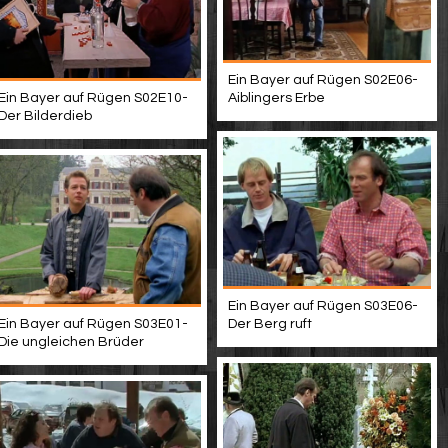
Ein Bayer auf Rügen S02E06-
Ein Bayer auf Rügen S02E10-
Aiblingers Erbe
Der Bilderdieb
Ein Bayer auf Rügen S03E06-
Ein Bayer auf Rügen S03E01-
Der Berg ruft
Die ungleichen Brüder