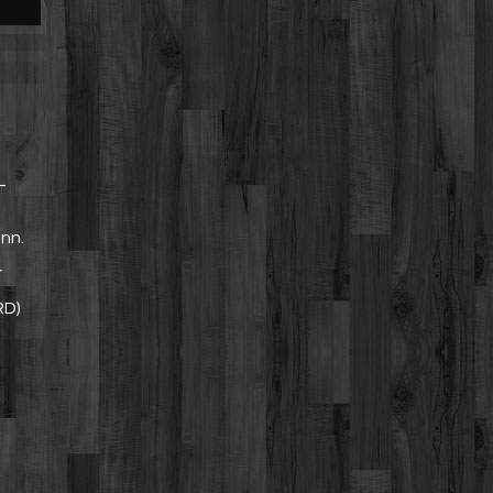
–
nn.
r
RD)