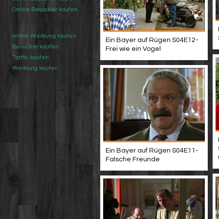
Online Besucher kaufen
online Werbung kaufen
Ein Bayer auf Rügen S04E12-
Besucher kaufen
Frei wie ein Vogel
Traffic kaufen
Werbung kaufen
Ein Bayer auf Rügen S04E11-
Falsche Freunde