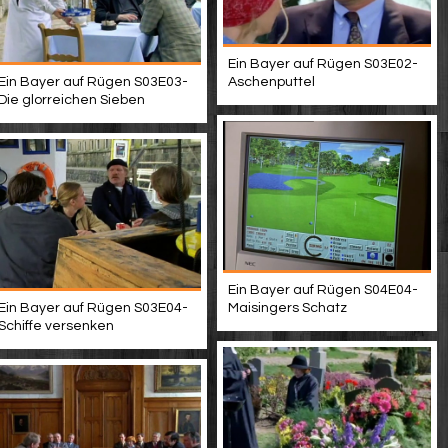
Ein Bayer auf Rügen S03E02-
Ein Bayer auf Rügen S03E03-
Aschenputtel
Die glorreichen Sieben
Ein Bayer auf Rügen S04E04-
Ein Bayer auf Rügen S03E04-
Maisingers Schatz
Schiffe versenken