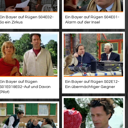
Ein Bayer auf Rügen S04E02-
Ein Bayer auf Rügen S04E01-
So ein Zirkus
Alarm auf der Insel
Ein Bayer auf Rügen
Ein Bayer auf Rügen S02E12-
S01E01&E02-Auf und Davon
Ein übermächtiger Gegner
(Pilot)