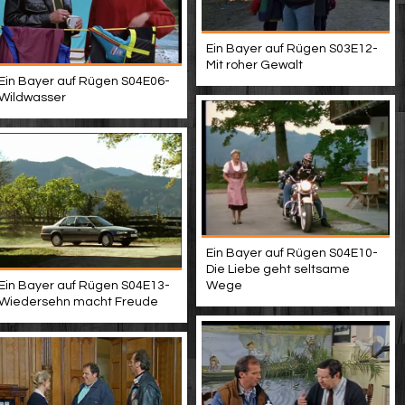
Ein Bayer auf Rügen S03E12-
Mit roher Gewalt
Ein Bayer auf Rügen S04E06-
Wildwasser
Ein Bayer auf Rügen S04E10-
Die Liebe geht seltsame
Ein Bayer auf Rügen S04E13-
Wege
Wiedersehn macht Freude