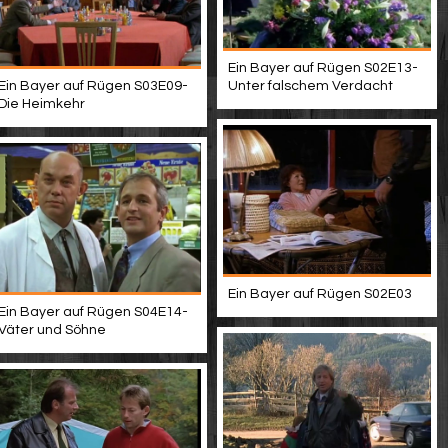
Ein Bayer auf Rügen S02E13-
Ein Bayer auf Rügen S03E09-
Unter falschem Verdacht
Die Heimkehr
Ein Bayer auf Rügen S02E03
Ein Bayer auf Rügen S04E14-
Väter und Söhne