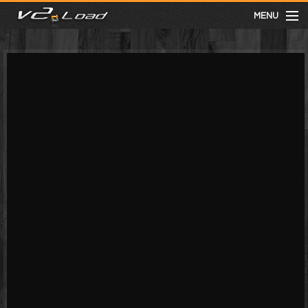
MENU
meist gesehen
neuste
kategorien
Menu
mit facebook anmelden
Informationen