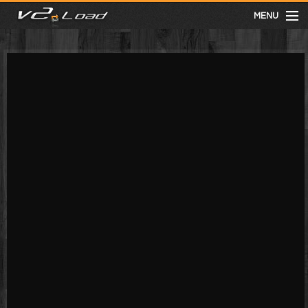
MENU
meist gesehen
neuste
kategorien
Menu
mit facebook anmelden
Informationen