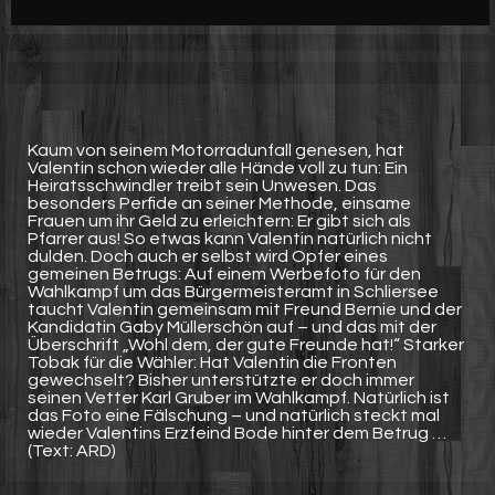
Werbung
Video suchen
Kaum von seinem Motorradunfall genesen, hat
Valentin schon wieder alle Hände voll zu tun: Ein
Heiratsschwindler treibt sein Unwesen. Das
besonders Perfide an seiner Methode, einsame
Frauen um ihr Geld zu erleichtern: Er gibt sich als
Pfarrer aus! So etwas kann Valentin natürlich nicht
dulden. Doch auch er selbst wird Opfer eines
gemeinen Betrugs: Auf einem Werbefoto für den
Wahlkampf um das Bürgermeisteramt in Schliersee
taucht Valentin gemeinsam mit Freund Bernie und der
Kandidatin Gaby Müllerschön auf – und das mit der
Überschrift „Wohl dem, der gute Freunde hat!“ Starker
Tobak für die Wähler: Hat Valentin die Fronten
gewechselt? Bisher unterstützte er doch immer
seinen Vetter Karl Gruber im Wahlkampf. Natürlich ist
das Foto eine Fälschung – und natürlich steckt mal
wieder Valentins Erzfeind Bode hinter dem Betrug …
(Text: ARD)